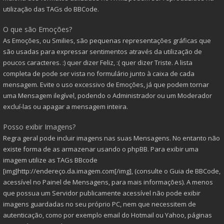
utilização das TAGs do BBCode.
O que são Emoções?
As Emoções, ou Smilies, são pequenas representações gráficas que
são usadas para expressar sentimentos através da utilização de
poucos caracteres. :) quer dizer Feliz, :( quer dizer Triste. A lista
completa de pode ser vista no formulário junto à caixa de cada
mensagem. Evite o uso excessivo de Emoções, já que podem tornar
uma Mensagem ilegível, podendo o Administrador ou um Moderador
excluí-las ou apagar a mensagem inteira.
Posso exibir Imagens?
Regra geral pode incluir imagens nas suas Mensagens. No entanto não
existe forma de as armazenar usando o phpBB. Para exibir uma
imagem utilize as TAGs BBcode
[img]http://endereço.da.imagem.com[/img], (consulte o Guia de BBCode,
acessível no Painel de Mensagens, para mais informações). A menos
que possua um Servidor publicamente acessível não pode exibir
imagens guardadas no seu próprio PC, nem que necessitem de
autenticação, como por exemplo email do Hotmail ou Yahoo, páginas