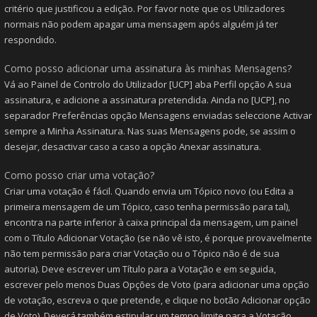
critério que justificou a edição. Por favor note que os Utilizadores
normais não podem apagar uma mensagem após alguém já ter
respondido.
Como posso adicionar uma assinatura às minhas Mensagens?
Vá ao Painel de Controlo do Utilizador [UCP] aba Perfil opção A sua
assinatura, e adicione a assinatura pretendida. Ainda no [UCP], no
separador Preferências opção Mensagens enviadas seleccione Activar
sempre a Minha Assinatura. Nas suas Mensagens pode, se assim o
desejar, desactivar caso a caso a opção Anexar assinatura.
Como posso criar uma votação?
Criar uma votação é fácil. Quando envia um Tópico novo (ou Edita a
primeira mensagem de um Tópico, caso tenha permissão para tal),
encontra na parte inferior à caixa principal da mensagem, um painel
com o Título Adicionar Votação (se não vê isto, é porque provavelmente
não tem permissão para criar Votação ou o Tópico não é de sua
autoria). Deve escrever um Título para a Votação e em seguida,
escrever pelo menos Duas Opções de Voto (para adicionar uma opção
de votação, escreva o que pretende, e clique no botão Adicionar opção
de Voto). Deverá também estipular um tempo limite para a Votação,