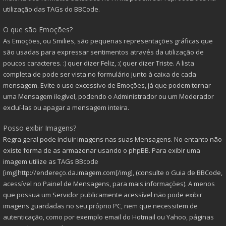
utilização das TAGs do BBCode.
O que são Emoções?
As Emoções, ou Smilies, são pequenas representações gráficas que
são usadas para expressar sentimentos através da utilização de
poucos caracteres. :) quer dizer Feliz, :( quer dizer Triste. A lista
completa de pode ser vista no formulário junto à caixa de cada
mensagem. Evite o uso excessivo de Emoções, já que podem tornar
uma Mensagem ilegível, podendo o Administrador ou um Moderador
excluí-las ou apagar a mensagem inteira.
Posso exibir Imagens?
Regra geral pode incluir imagens nas suas Mensagens. No entanto não
existe forma de as armazenar usando o phpBB. Para exibir uma
imagem utilize as TAGs BBcode
[img]http://endereço.da.imagem.com[/img], (consulte o Guia de BBCode,
acessível no Painel de Mensagens, para mais informações). A menos
que possua um Servidor publicamente acessível não pode exibir
imagens guardadas no seu próprio PC, nem que necessitem de
autenticação, como por exemplo email do Hotmail ou Yahoo, páginas