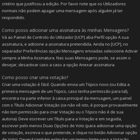
critério que justificou a edição. Por favor note que os Utilizadores
normais não podem apagar uma mensagem após alguém já ter
respondido.
Como posso adicionar uma assinatura às minhas Mensagens?
Vá ao Painel de Controlo do Utilizador [UCP] aba Perfil opção A sua
assinatura, e adicione a assinatura pretendida. Ainda no [UCP], no
separador Preferências opção Mensagens enviadas seleccione Activar
sempre a Minha Assinatura. Nas suas Mensagens pode, se assim o
desejar, desactivar caso a caso a opção Anexar assinatura.
Como posso criar uma votação?
Criar uma votação é fácil. Quando envia um Tópico novo (ou Edita a
primeira mensagem de um Tópico, caso tenha permissão para tal),
encontra na parte inferior à caixa principal da mensagem, um painel
com o Título Adicionar Votação (se não vê isto, é porque provavelmente
não tem permissão para criar Votação ou o Tópico não é de sua
autoria). Deve escrever um Título para a Votação e em seguida,
escrever pelo menos Duas Opções de Voto (para adicionar uma opção
de votação, escreva o que pretende, e clique no botão Adicionar opção
de Voto). Deverá também estipular um tempo limite para a Votação,