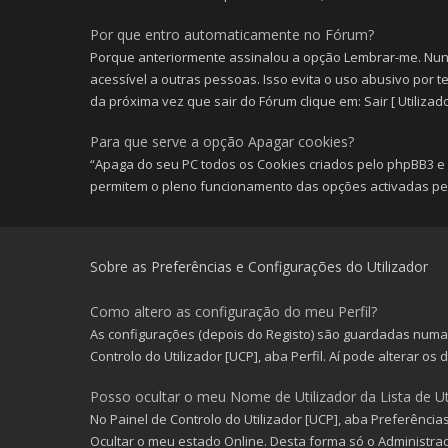
Por que entro automaticamente no Fórum?
Porque anteriormente assinalou a opção Lembrar-me. Nun
acessível a outras pessoas. Isso evita o uso abusivo por t
da próxima vez que sair do Fórum clique em: Sair [ Utilizado
Para que serve a opção Apagar cookies?
“Apaga do seu PC todos os Cookies criados pelo phpBB3 e 
permitem o pleno funcionamento das opções activadas pel
Sobre as Preferências e Configurações do Utilizador
Como altero as configuração do meu Perfil?
As configurações (depois do Registo) são guardadas numa 
Controlo do Utilizador [UCP], aba Perfil. Aí pode alterar os
Posso ocultar o meu Nome de Utilizador da Lista de Ut
No Painel de Controlo do Utilizador [UCP], aba Preferênci
Ocultar o meu estado Online. Desta forma só o Administra