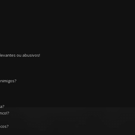
levantes ou abusivos!
Inimigos?
ia?
nco!?
icos?