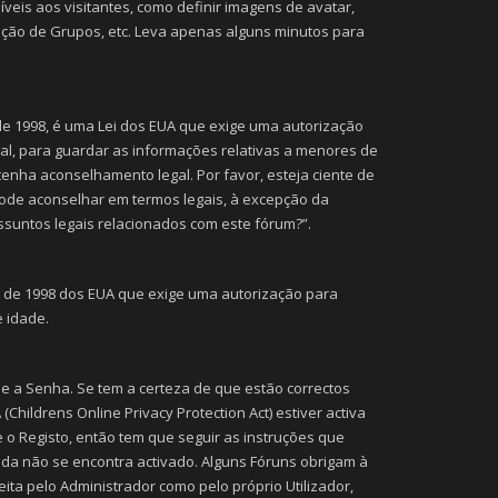
veis aos visitantes, como definir imagens de avatar,
rição de Grupos, etc. Leva apenas alguns minutos para
 de 1998, é uma Lei dos EUA que exige uma autorização
l, para guardar as informações relativas a menores de
btenha aconselhamento legal. Por favor, esteja ciente de
ode aconselhar em termos legais, à excepção da
suntos legais relacionados com este fórum?”.
ei de 1998 dos EUA que exige uma autorização para
 idade.
 e a Senha. Se tem a certeza de que estão correctos
hildrens Online Privacy Protection Act) estiver activa
 o Registo, então tem que seguir as instruções que
nda não se encontra activado. Alguns Fóruns obrigam à
eita pelo Administrador como pelo próprio Utilizador,