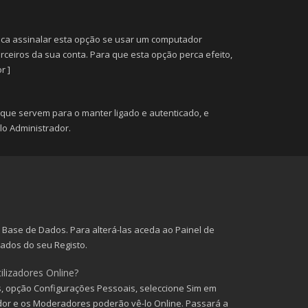
ca assinalar esta opção se usar um computador
erceiros da sua conta. Para que esta opção perca efeito,
r ]
que servem para o manter ligado e autenticado, e
o Administrador.
Base de Dados. Para alterá-las aceda ao Painel de
 dados do seu Registo.
ilizadores Online?
as, opção Configurações Pessoais, seleccione Sim em
dor e os Moderadores poderão vê-lo Online. Passará a