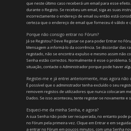
que neste último caso receberá um email para esse efeito.
durante o Registo. Se recebeu um email, siga as suas inst
incorrectamente o endereço de email ou então está consid
certeza que o endereço de email que forneceu é válido e c
Porque não consigo entrar no Fórum?
Já se Registou? Deve Registar-se para poder Entrar no Fór
Mensagem a informá-lo da ocorrência. Se discordar das ra
registado, não se encontra expulso e mesmo assim não con
Senha estão correctos. Normalmente é esse o problema. 
situação, contacte o Administrador porque pode haver al
Registei-me e já entrei anteriormente, mas agora não 
É possível que o administrador tenha excluído o seu regis
removem registos de utilizadores que nunca colocaram m
Dados. Se isso aconteceu, tente registar-se novamente e se
Esqueci-me da minha Senha, e agora?
A sua Senha não pode ser recuperada, no entanto pode pe
no Fórum pela primeira vez. Clique em Entrar e em seguida
a entrar no Fórum em poucos minutos, com uma Senha no