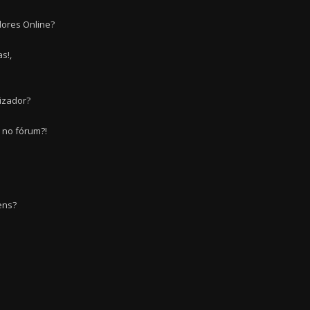
dores Online?
s!,
izador?
r no fórum?!
ens?