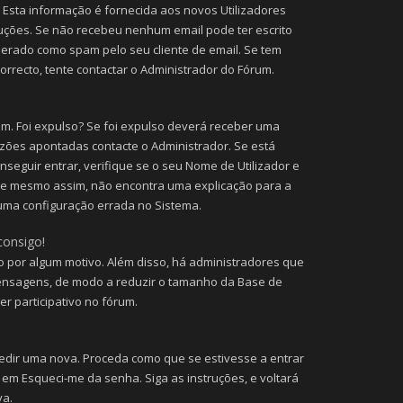
 Esta informação é fornecida aos novos Utilizadores
ruções. Se não recebeu nenhum email pode ter escrito
erado como spam pelo seu cliente de email. Se tem
orrecto, tente contactar o Administrador do Fórum.
um. Foi expulso? Se foi expulso deverá receber uma
zões apontadas contacte o Administrador. Se está
seguir entrar, verifique se o seu Nome de Utilizador e
Se mesmo assim, não encontra uma explicação para a
guma configuração errada no Sistema.
consigo!
to por algum motivo. Além disso, há administradores que
ensagens, de modo a reduzir o tamanho da Base de
r participativo no fórum.
dir uma nova. Proceda como que se estivesse a entrar
 em Esqueci-me da senha. Siga as instruções, e voltará
va.