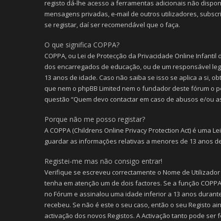
registo dá-lhe acesso a ferramentas adicionais não disponí
mensagens privadas, e-mail de outros utilizadores, subsc
se registar, daí ser recomendável que o faça.
O que significa COPPA?
COPPA, ou Lei de Protecção da Privacidade Online Infantil
dos encarregados de educação, ou de um responsável lega
13 anos de idade. Caso não saiba se isso se aplica a si, o
que nem o phpBB Limited nem o fundador deste fórum o p
questão “Quem devo contactar em caso de abusos e/ou as
Porque não me posso registar?
A COPPA (Childrens Online Privacy Protection Act) é uma L
guardar as informações relativas a menores de 13 anos de
Registei-me mas não consigo entrar!
Verifique se escreveu correctamente o Nome de Utilizador
tenha em atenção um de dois factores. Se a função COPPA (C
no Fórum e assinalou uma idade inferior a 13 anos durante
recebeu. Se não é este o seu caso, então o seu Registo ai
activação dos novos Registos. A Activação tanto pode ser f