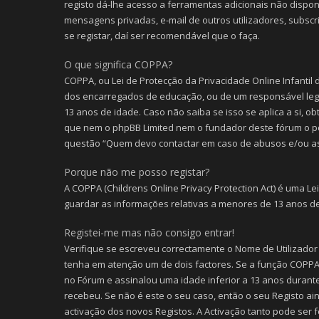
registo dá-lhe acesso a ferramentas adicionais não disponí
mensagens privadas, e-mail de outros utilizadores, subsc
se registar, daí ser recomendável que o faça.
O que significa COPPA?
COPPA, ou Lei de Protecção da Privacidade Online Infantil
dos encarregados de educação, ou de um responsável lega
13 anos de idade. Caso não saiba se isso se aplica a si, o
que nem o phpBB Limited nem o fundador deste fórum o p
questão “Quem devo contactar em caso de abusos e/ou as
Porque não me posso registar?
A COPPA (Childrens Online Privacy Protection Act) é uma L
guardar as informações relativas a menores de 13 anos de
Registei-me mas não consigo entrar!
Verifique se escreveu correctamente o Nome de Utilizador
tenha em atenção um de dois factores. Se a função COPPA (C
no Fórum e assinalou uma idade inferior a 13 anos durante
recebeu. Se não é este o seu caso, então o seu Registo ai
activação dos novos Registos. A Activação tanto pode ser f