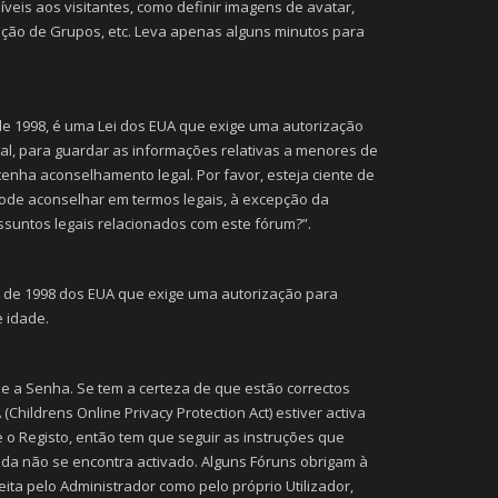
veis aos visitantes, como definir imagens de avatar,
rição de Grupos, etc. Leva apenas alguns minutos para
 de 1998, é uma Lei dos EUA que exige uma autorização
l, para guardar as informações relativas a menores de
btenha aconselhamento legal. Por favor, esteja ciente de
ode aconselhar em termos legais, à excepção da
suntos legais relacionados com este fórum?”.
ei de 1998 dos EUA que exige uma autorização para
 idade.
 e a Senha. Se tem a certeza de que estão correctos
hildrens Online Privacy Protection Act) estiver activa
 o Registo, então tem que seguir as instruções que
nda não se encontra activado. Alguns Fóruns obrigam à
eita pelo Administrador como pelo próprio Utilizador,