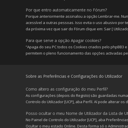
Por que entro automaticamente no Fórum?
Porque anteriormente assinalou a opção Lembrar-me. Nun
acessível a outras pessoas. Isso evita o uso abusivo por t
da próxima vez que sair do Fórum clique em: Sair [ Utilizado
Para que serve a opção Apagar cookies?
“Apaga do seu PC todos os Cookies criados pelo phpBB3 e 
permitem o pleno funcionamento das opções activadas pel
Sobre as Preferências e Configurações do Utilizador
Como altero as configuração do meu Perfil?
As configurações (depois do Registo) são guardadas numa 
Controlo do Utilizador [UCP], aba Perfil. Aí pode alterar os
Posso ocultar o meu Nome de Utilizador da Lista de Ut
No Painel de Controlo do Utilizador [UCP], aba Preferênci
Ocultar o meu estado Online. Desta forma só o Administra