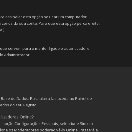
ca assinalar esta opção se usar um computador
erceiros da sua conta. Para que esta opção perca efeito,
r ]
que servem para o manter ligado e autenticado, e
o Administrador.
Base de Dados. Para alterá-las aceda ao Painel de
 dados do seu Registo.
ilizadores Online?
as, opção Configurações Pessoais, seleccione Sim em
dor e os Moderadores poderão vê-lo Online. Passará a