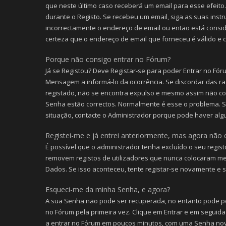
que neste último caso receberá um email para esse efeito.
durante o Registo. Se recebeu um email, siga as suas inst
incorrectamente o endereço de email ou então está consid
certeza que o endereço de email que forneceu é válido e c
Porque não consigo entrar no Fórum?
Já se Registou? Deve Registar-se para poder Entrar no Fór
Mensagem a informá-lo da ocorrência. Se discordar das ra
registado, não se encontra expulso e mesmo assim não con
Senha estão correctos. Normalmente é esse o problema. 
situação, contacte o Administrador porque pode haver al
Registei-me e já entrei anteriormente, mas agora não 
É possível que o administrador tenha excluído o seu regis
removem registos de utilizadores que nunca colocaram m
Dados. Se isso aconteceu, tente registar-se novamente e se
Esqueci-me da minha Senha, e agora?
A sua Senha não pode ser recuperada, no entanto pode pe
no Fórum pela primeira vez. Clique em Entrar e em seguida
a entrar no Fórum em poucos minutos, com uma Senha no