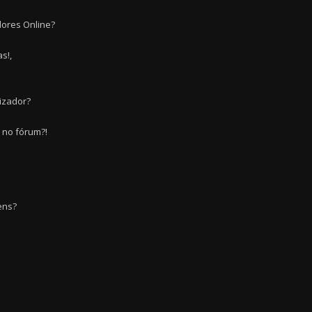
dores Online?
s!,
izador?
r no fórum?!
ens?