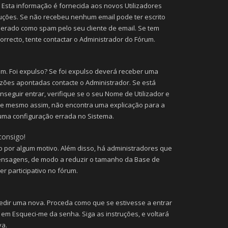
 Esta informação é fornecida aos novos Utilizadores
ruções. Se não recebeu nenhum email pode ter escrito
erado como spam pelo seu cliente de email. Se tem
orrecto, tente contactar o Administrador do Fórum.
um. Foi expulso? Se foi expulso deverá receber uma
zões apontadas contacte o Administrador. Se está
seguir entrar, verifique se o seu Nome de Utilizador e
Se mesmo assim, não encontra uma explicação para a
guma configuração errada no Sistema.
consigo!
to por algum motivo. Além disso, há administradores que
ensagens, de modo a reduzir o tamanho da Base de
r participativo no fórum.
dir uma nova. Proceda como que se estivesse a entrar
 em Esqueci-me da senha. Siga as instruções, e voltará
va.