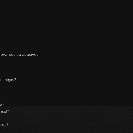
levantes ou abusivos!
Inimigos?
ia?
nco!?
icos?