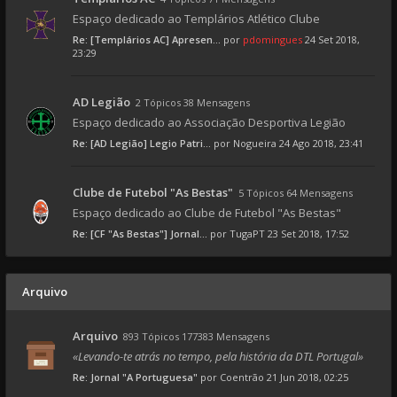
Espaço dedicado ao Templários Atlético Clube
Re: [Templários AC] Apresen...
por
pdomingues
24 Set 2018,
23:29
AD Legião
2 Tópicos 38 Mensagens
Espaço dedicado ao Associação Desportiva Legião
Re: [AD Legião] Legio Patri...
por
Nogueira
24 Ago 2018, 23:41
Clube de Futebol "As Bestas"
5 Tópicos 64 Mensagens
Espaço dedicado ao Clube de Futebol "As Bestas"
Re: [CF "As Bestas"] Jornal...
por
TugaPT
23 Set 2018, 17:52
Arquivo
Arquivo
893 Tópicos 177383 Mensagens
«Levando-te atrás no tempo, pela história da DTL Portugal»
Re: Jornal "A Portuguesa"
por
Coentrão
21 Jun 2018, 02:25