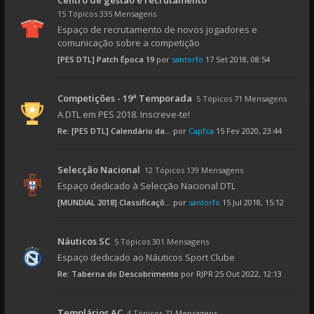
Centro de gestão e recrutamento
15 Tópicos 335 Mensagens
Espaço de recrutamento de novos jogadores e
comunicação sobre a competição
[PES DTL] Patch Época 19
por
santorfo
17 Set 2018, 08:54
Competições - 19ª Temporada
5 Tópicos 71 Mensagens
A DTL em PES 2018. Inscreve-te!
Re: [PES DTL] Calendário da...
por
Capfca
15 Fev 2020, 23:44
Selecção Nacional
12 Tópicos 139 Mensagens
Espaço dedicado à Selecção Nacional DTL
[MUNDIAL 2018] Classificaçõ...
por
santorfo
15 Jul 2018, 15:12
Náuticos SC
5 Tópicos 301 Mensagens
Espaço dedicado ao Náuticos Sport Clube
Re: Taberna do Descobrimento
por
RJPR
25 Out 2022, 12:13
Templários AC
4 Tópicos 71 Mensagens