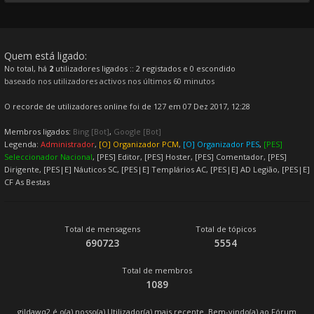
Quem está ligado:
No total, há
2
utilizadores ligados :: 2 registados e 0 escondido
baseado nos utilizadores activos nos últimos 60 minutos
O recorde de utilizadores online foi de 127 em 07 Dez 2017, 12:28
Membros ligados:
Bing [Bot]
,
Google [Bot]
Legenda:
Administrador
,
[O] Organizador PCM
,
[O] Organizador PES
,
[PES]
Seleccionador Nacional
,
[PES] Editor
,
[PES] Hoster
,
[PES] Comentador
,
[PES]
Dirigente
,
[PES|E] Náuticos SC
,
[PES|E] Templários AC
,
[PES|E] AD Legião
,
[PES|E]
CF As Bestas
Total de mensagens
Total de tópicos
690723
5554
Total de membros
1089
gildawq2
é o(a) nosso(a) Utilizador(a) mais recente. Bem-vindo(a) ao Fórum