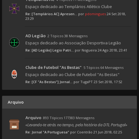
Espaço dedicado ao Templários Atlético Clube
Re: [Templários AC] Apresen...
por
pdomingues
24 Set 2018,
23:29
AD Legião
2 Tópicos 38 Mensagens
Espaço dedicado ao Associação Desportiva Legião
Re: [AD Legião] Legio Patri...
por
Nogueira
24 Ago 2018, 23:41
Clube de Futebol "As Bestas"
5 Tópicos 64 Mensagens
Espaço dedicado ao Clube de Futebol "As Bestas"
Re: [CF "As Bestas"] Jornal...
por
TugaPT
23 Set 2018, 17:52
Arquivo
Arquivo
893 Tópicos 177383 Mensagens
«Levando-te atrás no tempo, pela história da DTL Portugal»
Re: Jornal "A Portuguesa"
por
Coentrão
21 Jun 2018, 02:25