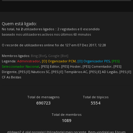
Quem está ligado:
No total, há
2
utilizadores ligados :: 2 registados e 0 escondido
baseado nos utilizadores activos nos últimos 60 minutos
O recorde de utilizadores online foi de 127 em 07 Dez 2017, 12:28
Membros ligados:
Bing [Bot]
,
Google [Bot]
Legenda:
Administrador
,
[O] Organizador PCM
,
[O] Organizador PES
,
[PES]
Seleccionador Nacional
,
[PES] Editor
,
[PES] Hoster
,
[PES] Comentador
,
[PES]
Dirigente
,
[PES|E] Náuticos SC
,
[PES|E] Templários AC
,
[PES|E] AD Legião
,
[PES|E]
CF As Bestas
Total de mensagens
Total de tópicos
690723
5554
Total de membros
1089
gildawq2
é o(a) nosso(a) Utilizador(a) mais recente. Bem-vindo(a) ao Fórum