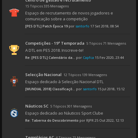
Centro de gestão e recrutamento
15 Tópicos 335 Mensagens
Espaço de recrutamento de novos jogadores e
comunicação sobre a competição
[PES DTL] Patch Época 19
por
santorfo
17 Set 2018, 08:54
Competições - 19ª Temporada
5 Tópicos 71 Mensagens
A DTL em PES 2018. Inscreve-te!
Re: [PES DTL] Calendário da...
por
Capfca
15 Fev 2020, 23:44
Selecção Nacional
12 Tópicos 139 Mensagens
Espaço dedicado à Selecção Nacional DTL
[MUNDIAL 2018] Classificaçõ...
por
santorfo
15 Jul 2018, 15:12
Náuticos SC
5 Tópicos 301 Mensagens
Espaço dedicado ao Náuticos Sport Clube
Re: Taberna do Descobrimento
por
RJPR
25 Out 2022, 12:13
Templários AC
4 Tópicos 71 Mensagens