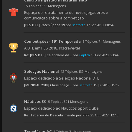
Centro de gestão e recrutamento
15 Tópicos 335 Mensagens
Espaço de recrutamento de novos jogadores e
comunicação sobre a competição
[PES DTL] Patch Época 19
por
santorfo
17 Set 2018, 08:54
Competições - 19ª Temporada
5 Tópicos 71 Mensagens
A DTL em PES 2018. Inscreve-te!
Re: [PES DTL] Calendário da...
por
Capfca
15 Fev 2020, 23:44
Selecção Nacional
12 Tópicos 139 Mensagens
Espaço dedicado à Selecção Nacional DTL
[MUNDIAL 2018] Classificaçõ...
por
santorfo
15 Jul 2018, 15:12
Náuticos SC
5 Tópicos 301 Mensagens
Espaço dedicado ao Náuticos Sport Clube
Re: Taberna do Descobrimento
por
RJPR
25 Out 2022, 12:13
Templários AC
4 Tópicos 71 Mensagens