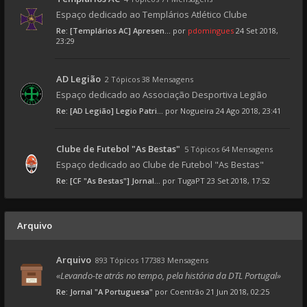
Espaço dedicado ao Templários Atlético Clube
Re: [Templários AC] Apresen...
por
pdomingues
24 Set 2018,
23:29
AD Legião
2 Tópicos 38 Mensagens
Espaço dedicado ao Associação Desportiva Legião
Re: [AD Legião] Legio Patri...
por
Nogueira
24 Ago 2018, 23:41
Clube de Futebol "As Bestas"
5 Tópicos 64 Mensagens
Espaço dedicado ao Clube de Futebol "As Bestas"
Re: [CF "As Bestas"] Jornal...
por
TugaPT
23 Set 2018, 17:52
Arquivo
Arquivo
893 Tópicos 177383 Mensagens
«Levando-te atrás no tempo, pela história da DTL Portugal»
Re: Jornal "A Portuguesa"
por
Coentrão
21 Jun 2018, 02:25