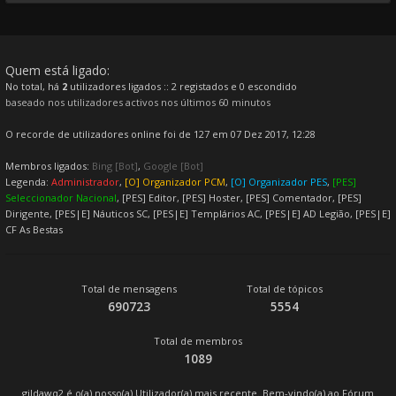
Quem está ligado:
No total, há
2
utilizadores ligados :: 2 registados e 0 escondido
baseado nos utilizadores activos nos últimos 60 minutos
O recorde de utilizadores online foi de 127 em 07 Dez 2017, 12:28
Membros ligados:
Bing [Bot]
,
Google [Bot]
Legenda:
Administrador
,
[O] Organizador PCM
,
[O] Organizador PES
,
[PES]
Seleccionador Nacional
,
[PES] Editor
,
[PES] Hoster
,
[PES] Comentador
,
[PES]
Dirigente
,
[PES|E] Náuticos SC
,
[PES|E] Templários AC
,
[PES|E] AD Legião
,
[PES|E]
CF As Bestas
Total de mensagens
Total de tópicos
690723
5554
Total de membros
1089
gildawq2
é o(a) nosso(a) Utilizador(a) mais recente. Bem-vindo(a) ao Fórum