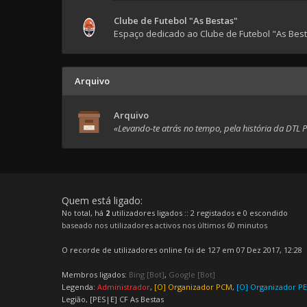
Clube de Futebol "As Bestas"
Espaço dedicado ao Clube de Futebol "As Bes
Arquivo
Arquivo
«Levando-te atrás no tempo, pela história da DTL 
Quem está ligado:
No total, há
2
utilizadores ligados :: 2 registados e 0 escondido
baseado nos utilizadores activos nos últimos 60 minutos
O recorde de utilizadores online foi de 127 em 07 Dez 2017, 12:28
Membros ligados:
Bing [Bot]
,
Google [Bot]
Legenda:
Administrador
,
[O] Organizador PCM
,
[O] Organizador P
Legião
,
[PES|E] CF As Bestas