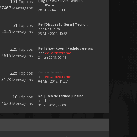
[Jogo] Best Eleven: World C...
101
Tópicos
por
BScorpion
27467
Mensagens
26 Jul 2018, 01:11
Re: [Discussão Geral] Tecno...
61
Tópicos
por
Nogueira
4045
Mensagens
23 Mar 2021, 10:58
Re: [Show Room] Pedidos gerais
225
Tópicos
por
eduardextreme
19616
Mensagens
21 Jun 2019, 00:12
Cabos de rede
225
Tópicos
por
eduardextreme
3173
Mensagens
04 Mar 2018, 11:27
Re: [Sala de Estudo] Ensino...
10
Tópicos
por
Jals
4620
Mensagens
31 Jan 2021, 22:09