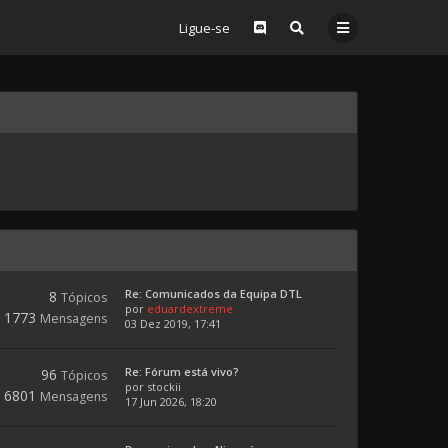
Ligue-se
Re: Comunicados da Equipa DTL
8
Tópicos
por
eduardextreme
1773
Mensagens
03 Dez 2019, 17:41
Re: Fórum está vivo?
96
Tópicos
por
stockii
6801
Mensagens
17 Jun 2026, 18:20