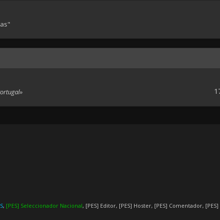
tas"
1
Portugal»
ES
,
[PES] Seleccionador Nacional
,
[PES] Editor
,
[PES] Hoster
,
[PES] Comentador
,
[PES]