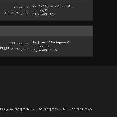
Re: [CF "As Bestas"] Jornal...
5
Tópicos
por
TugaPT
64
Mensagens
23 Set 2018, 17:52
Re: Jornal "A Portuguesa"
893
Tópicos
por
Coentrão
77383
Mensagens
21 Jun 2018, 02:25
 Dirigente
,
[PES|E] Náuticos SC
,
[PES|E] Templários AC
,
[PES|E] AD