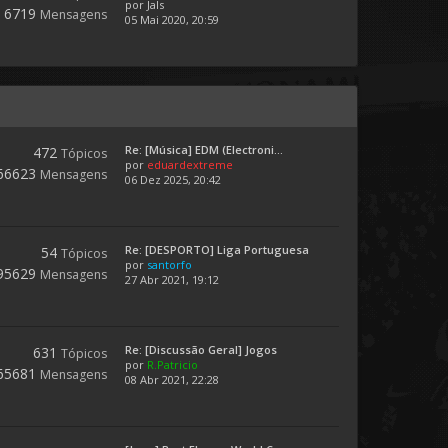
por
Jals
6719
Mensagens
05 Mai 2020, 20:59
Re: [Música] EDM (Electroni...
472
Tópicos
por
eduardextreme
66623
Mensagens
06 Dez 2025, 20:42
Re: [DESPORTO] Liga Portuguesa
54
Tópicos
por
santorfo
95629
Mensagens
27 Abr 2021, 19:12
Re: [Discussão Geral] Jogos
631
Tópicos
por
R.Patricio
65681
Mensagens
08 Abr 2021, 22:28