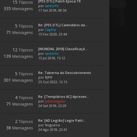
[PES DTL] Patch Época 19
15
Tópicos
por
santorfo
335
Mensagens
17 Set 2018, 08:54
Re: [PES DTL] Calendário da...
5
Tópicos
por
Capfca
71
Mensagens
15 Fev 2020, 23:44
[MUNDIAL 2018] Classificaçõ...
12
Tópicos
por
santorfo
139
Mensagens
15 Jul 2018, 15:12
Re: Taberna do Descobrimento
5
Tópicos
por
RJPR
301
Mensagens
25 Out 2022, 12:13
Re: [Templários AC] Apresen...
4
Tópicos
por
pdomingues
71
Mensagens
24 Set 2018, 23:29
Re: [AD Legião] Legio Patri...
2
Tópicos
por
Nogueira
38
Mensagens
24 Ago 2018, 23:41