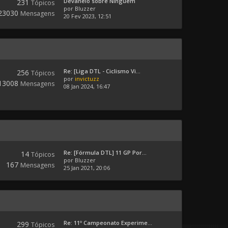
Devaneio sobre Ninguém
231
Tópicos
por
Bluzzer
23030
Mensagens
20 Fev 2023, 12:51
Re: [Liga DTL - Ciclismo Vi...
256
Tópicos
por
invictuzz
13008
Mensagens
08 Jan 2024, 16:47
Re: [Fórmula DTL] 11 GP Por...
14
Tópicos
por
Bluzzer
167
Mensagens
25 Jan 2021, 20:06
Re: 11º Campeonato Experime...
299
Tópicos