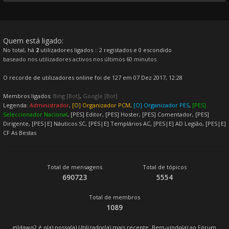
Quem está ligado:
No total, há
2
utilizadores ligados :: 2 registados e 0 escondido
baseado nos utilizadores activos nos últimos 60 minutos
O recorde de utilizadores online foi de 127 em 07 Dez 2017, 12:28
Membros ligados:
Bing [Bot]
,
Google [Bot]
Legenda:
Administrador
,
[O] Organizador PCM
,
[O] Organizador PES
,
[PES]
Seleccionador Nacional
,
[PES] Editor
,
[PES] Hoster
,
[PES] Comentador
,
[PES]
Dirigente
,
[PES|E] Náuticos SC
,
[PES|E] Templários AC
,
[PES|E] AD Legião
,
[PES|E]
CF As Bestas
Total de mensagens
Total de tópicos
690723
5554
Total de membros
1089
gildawq2
é o(a) nosso(a) Utilizador(a) mais recente. Bem-vindo(a) ao Fórum