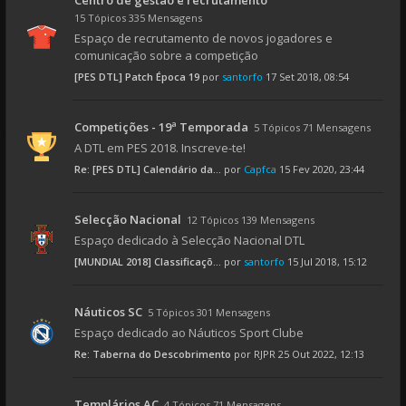
Centro de gestão e recrutamento
15 Tópicos 335 Mensagens
Espaço de recrutamento de novos jogadores e
comunicação sobre a competição
[PES DTL] Patch Época 19
por
santorfo
17 Set 2018, 08:54
Competições - 19ª Temporada
5 Tópicos 71 Mensagens
A DTL em PES 2018. Inscreve-te!
Re: [PES DTL] Calendário da...
por
Capfca
15 Fev 2020, 23:44
Selecção Nacional
12 Tópicos 139 Mensagens
Espaço dedicado à Selecção Nacional DTL
[MUNDIAL 2018] Classificaçõ...
por
santorfo
15 Jul 2018, 15:12
Náuticos SC
5 Tópicos 301 Mensagens
Espaço dedicado ao Náuticos Sport Clube
Re: Taberna do Descobrimento
por
RJPR
25 Out 2022, 12:13
Templários AC
4 Tópicos 71 Mensagens