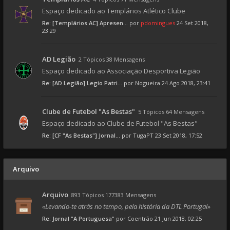
Espaço dedicado ao Templários Atlético Clube
Re: [Templários AC] Apresen...
por
pdomingues
24 Set 2018,
23:29
AD Legião
2 Tópicos 38 Mensagens
Espaço dedicado ao Associação Desportiva Legião
Re: [AD Legião] Legio Patri...
por
Nogueira
24 Ago 2018, 23:41
Clube de Futebol "As Bestas"
5 Tópicos 64 Mensagens
Espaço dedicado ao Clube de Futebol "As Bestas"
Re: [CF "As Bestas"] Jornal...
por
TugaPT
23 Set 2018, 17:52
Arquivo
Arquivo
893 Tópicos 177383 Mensagens
«Levando-te atrás no tempo, pela história da DTL Portugal»
Re: Jornal "A Portuguesa"
por
Coentrão
21 Jun 2018, 02:25