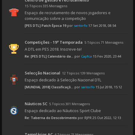
Centro de gestão e recrutamento
15 Tópicos 335 Mensagens
Espaço de recrutamento de novos jogadores e
comunicação sobre a competição
[PES DTL] Patch Época 19
por
santorfo
17 Set 2018, 08:54
Competições - 19ª Temporada
5 Tópicos 71 Mensagens
A DTL em PES 2018. Inscreve-te!
Re: [PES DTL] Calendário da...
por
Capfca
15 Fev 2020, 23:44
Selecção Nacional
12 Tópicos 139 Mensagens
Espaço dedicado à Selecção Nacional DTL
[MUNDIAL 2018] Classificaçõ...
por
santorfo
15 Jul 2018, 15:12
Náuticos SC
5 Tópicos 301 Mensagens
Espaço dedicado ao Náuticos Sport Clube
Re: Taberna do Descobrimento
por
RJPR
25 Out 2022, 12:13
Templários AC
4 Tópicos 71 Mensagens