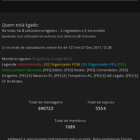
Quem está ligado:
No total, há
2
utilizadores ligados :: 2 registados e 0 escondido
baseado nos utilizadores activos nos últimos 60 minutos
O recorde de utilizadores online foi de 127 em 07 Dez 2017, 12:28
Membros ligados:
Bing [Bot]
,
Google [Bot]
Legenda:
Administrador
,
[O] Organizador PCM
,
[O] Organizador PES
,
[PES]
Seleccionador Nacional
,
[PES] Editor
,
[PES] Hoster
,
[PES] Comentador
,
[PES]
Dirigente
,
[PES|E] Náuticos SC
,
[PES|E] Templários AC
,
[PES|E] AD Legião
,
[PES|E]
CF As Bestas
Total de mensagens
Total de tópicos
690723
5554
Total de membros
1089
gildawq2
é o(a) nosso(a) Utilizador(a) mais recente. Bem-vindo(a) ao Fórum