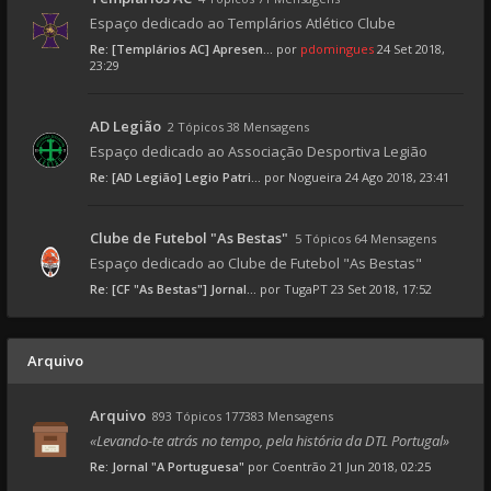
Espaço dedicado ao Templários Atlético Clube
Re: [Templários AC] Apresen...
por
pdomingues
24 Set 2018,
23:29
AD Legião
2 Tópicos 38 Mensagens
Espaço dedicado ao Associação Desportiva Legião
Re: [AD Legião] Legio Patri...
por
Nogueira
24 Ago 2018, 23:41
Clube de Futebol "As Bestas"
5 Tópicos 64 Mensagens
Espaço dedicado ao Clube de Futebol "As Bestas"
Re: [CF "As Bestas"] Jornal...
por
TugaPT
23 Set 2018, 17:52
Arquivo
Arquivo
893 Tópicos 177383 Mensagens
«Levando-te atrás no tempo, pela história da DTL Portugal»
Re: Jornal "A Portuguesa"
por
Coentrão
21 Jun 2018, 02:25