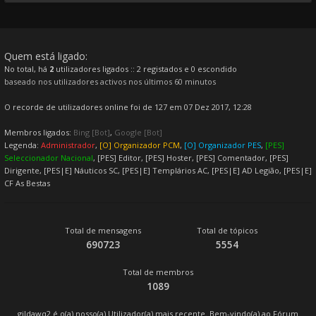
Quem está ligado:
No total, há
2
utilizadores ligados :: 2 registados e 0 escondido
baseado nos utilizadores activos nos últimos 60 minutos
O recorde de utilizadores online foi de 127 em 07 Dez 2017, 12:28
Membros ligados:
Bing [Bot]
,
Google [Bot]
Legenda:
Administrador
,
[O] Organizador PCM
,
[O] Organizador PES
,
[PES]
Seleccionador Nacional
,
[PES] Editor
,
[PES] Hoster
,
[PES] Comentador
,
[PES]
Dirigente
,
[PES|E] Náuticos SC
,
[PES|E] Templários AC
,
[PES|E] AD Legião
,
[PES|E]
CF As Bestas
Total de mensagens
Total de tópicos
690723
5554
Total de membros
1089
gildawq2
é o(a) nosso(a) Utilizador(a) mais recente. Bem-vindo(a) ao Fórum