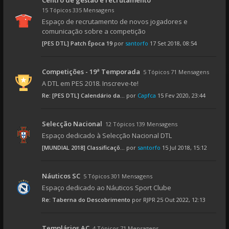
Centro de gestão e recrutamento
15 Tópicos 335 Mensagens
Espaço de recrutamento de novos jogadores e
comunicação sobre a competição
[PES DTL] Patch Época 19
por
santorfo
17 Set 2018, 08:54
Competições - 19ª Temporada
5 Tópicos 71 Mensagens
A DTL em PES 2018. Inscreve-te!
Re: [PES DTL] Calendário da...
por
Capfca
15 Fev 2020, 23:44
Selecção Nacional
12 Tópicos 139 Mensagens
Espaço dedicado à Selecção Nacional DTL
[MUNDIAL 2018] Classificaçõ...
por
santorfo
15 Jul 2018, 15:12
Náuticos SC
5 Tópicos 301 Mensagens
Espaço dedicado ao Náuticos Sport Clube
Re: Taberna do Descobrimento
por
RJPR
25 Out 2022, 12:13
Templários AC
4 Tópicos 71 Mensagens