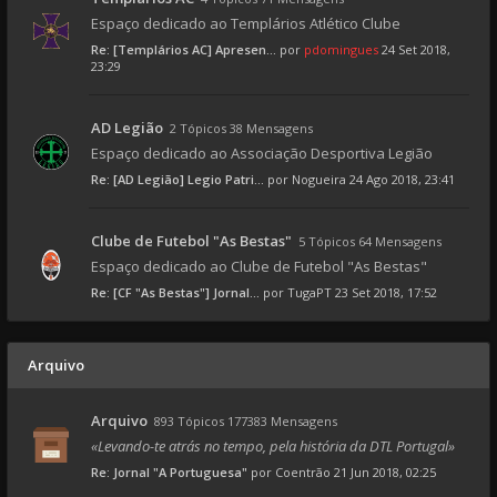
Espaço dedicado ao Templários Atlético Clube
Re: [Templários AC] Apresen...
por
pdomingues
24 Set 2018,
23:29
AD Legião
2 Tópicos 38 Mensagens
Espaço dedicado ao Associação Desportiva Legião
Re: [AD Legião] Legio Patri...
por
Nogueira
24 Ago 2018, 23:41
Clube de Futebol "As Bestas"
5 Tópicos 64 Mensagens
Espaço dedicado ao Clube de Futebol "As Bestas"
Re: [CF "As Bestas"] Jornal...
por
TugaPT
23 Set 2018, 17:52
Arquivo
Arquivo
893 Tópicos 177383 Mensagens
«Levando-te atrás no tempo, pela história da DTL Portugal»
Re: Jornal "A Portuguesa"
por
Coentrão
21 Jun 2018, 02:25