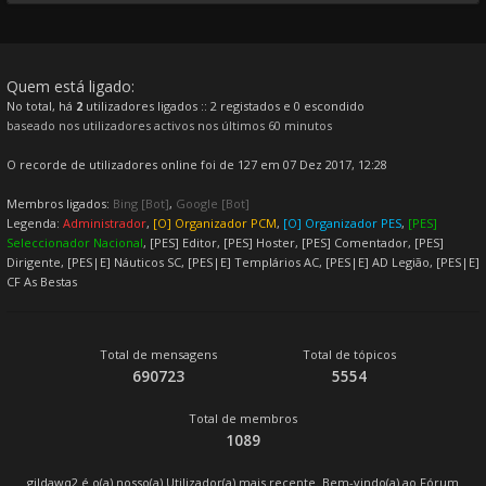
Quem está ligado:
No total, há
2
utilizadores ligados :: 2 registados e 0 escondido
baseado nos utilizadores activos nos últimos 60 minutos
O recorde de utilizadores online foi de 127 em 07 Dez 2017, 12:28
Membros ligados:
Bing [Bot]
,
Google [Bot]
Legenda:
Administrador
,
[O] Organizador PCM
,
[O] Organizador PES
,
[PES]
Seleccionador Nacional
,
[PES] Editor
,
[PES] Hoster
,
[PES] Comentador
,
[PES]
Dirigente
,
[PES|E] Náuticos SC
,
[PES|E] Templários AC
,
[PES|E] AD Legião
,
[PES|E]
CF As Bestas
Total de mensagens
Total de tópicos
690723
5554
Total de membros
1089
gildawq2
é o(a) nosso(a) Utilizador(a) mais recente. Bem-vindo(a) ao Fórum