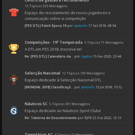
Centro de gestão e recrutamento
15 Tópicos 335 Mensagens
Espaço de recrutamento de novos jogadores e
comunicação sobre a competição
[PES DTL] Patch Época 19
por
santorfo
17 Set 2018, 08:54
Competições - 19ª Temporada
5 Tópicos 71 Mensagens
A DTL em PES 2018. Inscreve-te!
Re: [PES DTL] Calendário da...
por
Capfca
15 Fev 2020, 23:44
Selecção Nacional
12 Tópicos 139 Mensagens
Espaço dedicado à Selecção Nacional DTL
[MUNDIAL 2018] Classificaçõ...
por
santorfo
15 Jul 2018, 15:12
Náuticos SC
5 Tópicos 301 Mensagens
Espaço dedicado ao Náuticos Sport Clube
Re: Taberna do Descobrimento
por
RJPR
25 Out 2022, 12:13
Templários AC
4 Tópicos 71 Mensagens