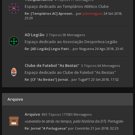
Espaço dedicado ao Templários Atlético Clube
Re: [Templários AC] Apresen...
por
pdomingues
24 Set 2018,
23:29
AD Legião
2 Tópicos 38 Mensagens
Espaço dedicado ao Associação Desportiva Legião
Re: [AD Legião] Legio Patri...
por
Nogueira
24 Ago 2018, 23:41
Clube de Futebol "As Bestas"
5 Tópicos 64 Mensagens
Espaço dedicado ao Clube de Futebol "As Bestas"
Re: [CF "As Bestas"] Jornal...
por
TugaPT
23 Set 2018, 17:52
Arquivo
Arquivo
893 Tópicos 177383 Mensagens
«Levando-te atrás no tempo, pela história da DTL Portugal»
Re: Jornal "A Portuguesa"
por
Coentrão
21 Jun 2018, 02:25