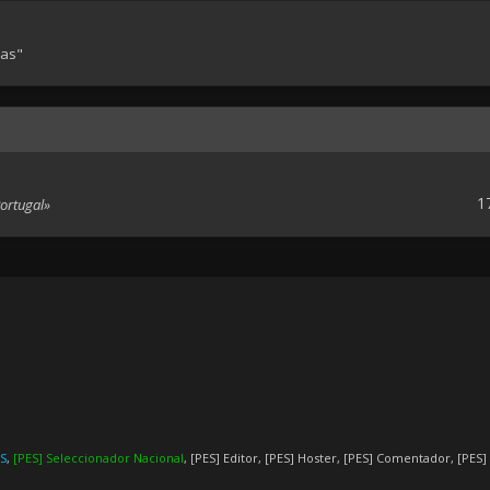
tas"
1
Portugal»
ES
,
[PES] Seleccionador Nacional
,
[PES] Editor
,
[PES] Hoster
,
[PES] Comentador
,
[PES]