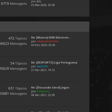
por
Jals
6719
Mensagens
05 Mai 2020, 20:59
Re: [Música] EDM (Electroni...
472
Tópicos
por
eduardextreme
66623
Mensagens
06 Dez 2025, 20:42
Re: [DESPORTO] Liga Portuguesa
54
Tópicos
por
santorfo
95629
Mensagens
27 Abr 2021, 19:12
Re: [Discussão Geral] Jogos
631
Tópicos
por
R.Patricio
65681
Mensagens
08 Abr 2021, 22:28