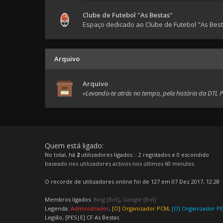
Clube de Futebol "As Bestas"
Espaço dedicado ao Clube de Futebol "As Bes
Arquivo
Arquivo
«Levando-te atrás no tempo, pela história da DTL 
Quem está ligado:
No total, há
2
utilizadores ligados :: 2 registados e 0 escondido
baseado nos utilizadores activos nos últimos 60 minutos
O recorde de utilizadores online foi de 127 em 07 Dez 2017, 12:28
Membros ligados:
Bing [Bot]
,
Google [Bot]
Legenda:
Administrador
,
[O] Organizador PCM
,
[O] Organizador P
Legião
,
[PES|E] CF As Bestas