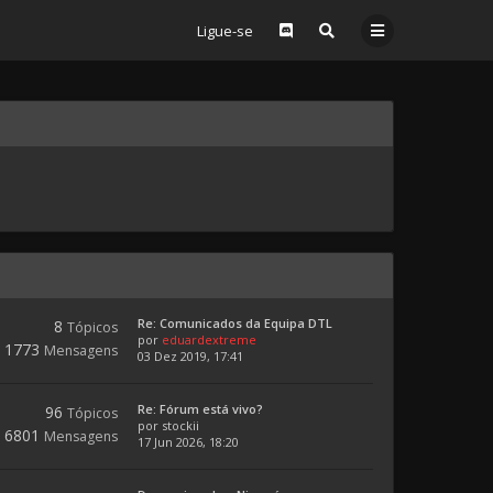
Ligue-se
Re: Comunicados da Equipa DTL
8
Tópicos
por
eduardextreme
1773
Mensagens
03 Dez 2019, 17:41
Re: Fórum está vivo?
96
Tópicos
por
stockii
6801
Mensagens
17 Jun 2026, 18:20