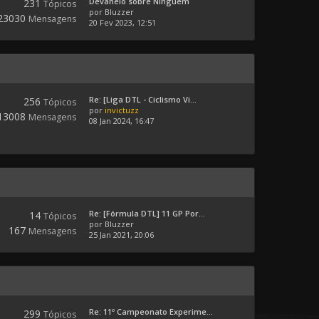
Devaneio sobre Ninguém
231
Tópicos
por
Bluzzer
23030
Mensagens
20 Fev 2023, 12:51
Re: [Liga DTL - Ciclismo Vi...
256
Tópicos
por
invictuzz
13008
Mensagens
08 Jan 2024, 16:47
Re: [Fórmula DTL] 11 GP Por...
14
Tópicos
por
Bluzzer
167
Mensagens
25 Jan 2021, 20:06
Re: 11º Campeonato Experime...
299
Tópicos