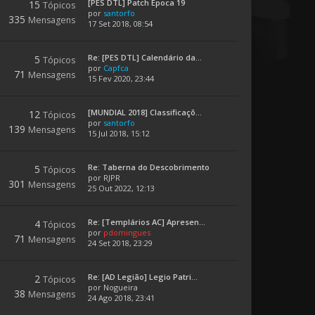
[PES DTL] Patch Época 19
15
Tópicos
por
santorfo
335
Mensagens
17 Set 2018, 08:54
Re: [PES DTL] Calendário da...
5
Tópicos
por
Capfca
71
Mensagens
15 Fev 2020, 23:44
[MUNDIAL 2018] Classificaçõ...
12
Tópicos
por
santorfo
139
Mensagens
15 Jul 2018, 15:12
Re: Taberna do Descobrimento
5
Tópicos
por
RJPR
301
Mensagens
25 Out 2022, 12:13
Re: [Templários AC] Apresen...
4
Tópicos
por
pdomingues
71
Mensagens
24 Set 2018, 23:29
Re: [AD Legião] Legio Patri...
2
Tópicos
por
Nogueira
38
Mensagens
24 Ago 2018, 23:41