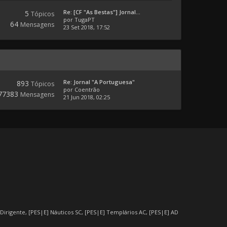
Re: [CF "As Bestas"] Jornal...
5
Tópicos
por
TugaPT
64
Mensagens
23 Set 2018, 17:52
Re: Jornal "A Portuguesa"
893
Tópicos
por
Coentrão
77383
Mensagens
21 Jun 2018, 02:25
 Dirigente
,
[PES|E] Náuticos SC
,
[PES|E] Templários AC
,
[PES|E] AD