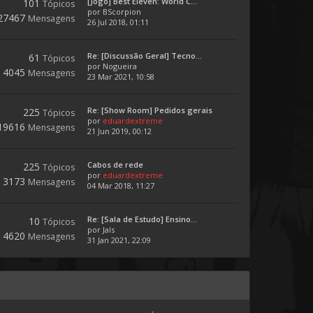
[Jogo] Best Eleven: World C...
101
Tópicos
por
BScorpion
27467
Mensagens
26 Jul 2018, 01:11
Re: [Discussão Geral] Tecno...
61
Tópicos
por
Nogueira
4045
Mensagens
23 Mar 2021, 10:58
Re: [Show Room] Pedidos gerais
225
Tópicos
por
eduardextreme
19616
Mensagens
21 Jun 2019, 00:12
Cabos de rede
225
Tópicos
por
eduardextreme
3173
Mensagens
04 Mar 2018, 11:27
Re: [Sala de Estudo] Ensino...
10
Tópicos
por
Jals
4620
Mensagens
31 Jan 2021, 22:09