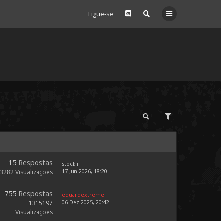
Ligue-se
15
Respostas
stockii
17 Jun 2026, 18:20
73282
Visualizações
755
Respostas
eduardextreme
06 Dez 2025, 20:42
1315197
Visualizações