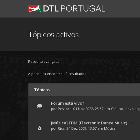
Tópicos activos
Pesquisa avançada
A pesquisa encontrou 2 resultados
Tópicos
Fórum está vivo?
por
PesLord
, 01 Nov 2022, 23:37 em
Olá, sou novo aq
[Música] EDM (Electronic Dance Music)
1
..
por
Ricc
, 24 Dez 2009, 13:57 em
Música