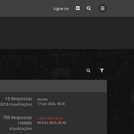
Ligue-se
15
Respostas
stockii
17 Jun 2026, 18:20
73216
Visualizações
755
Respostas
eduardextreme
06 Dez 2025, 20:42
1309455
Visualizações