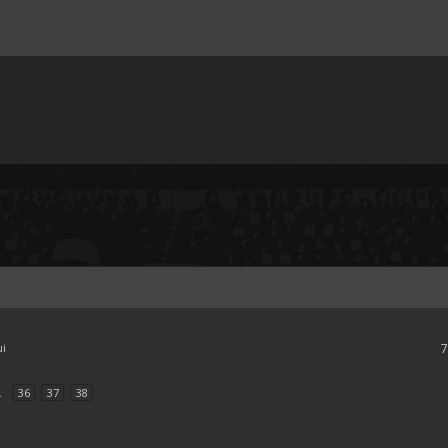
ui
.
36
37
38