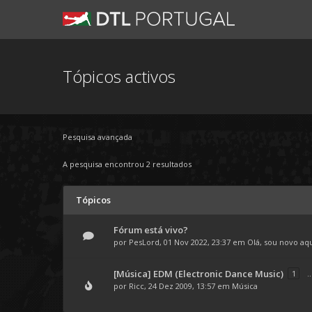
Tópicos activos
Pesquisa avançada
A pesquisa encontrou 2 resultados
Tópicos
Fórum está vivo?
por
PesLord
, 01 Nov 2022, 23:37 em
Olá, sou novo aq
[Música] EDM (Electronic Dance Music)
1
..
por
Ricc
, 24 Dez 2009, 13:57 em
Música