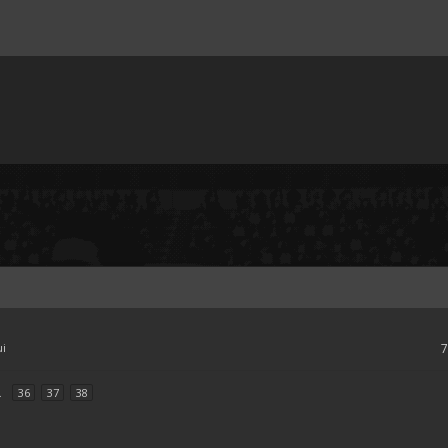
ui
.
36
37
38