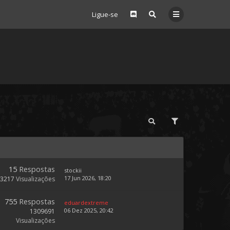
Ligue-se
15
Respostas
stockii
17 Jun 2026, 18:20
73217
Visualizações
755
Respostas
eduardextreme
06 Dez 2025, 20:42
1309691
Visualizações