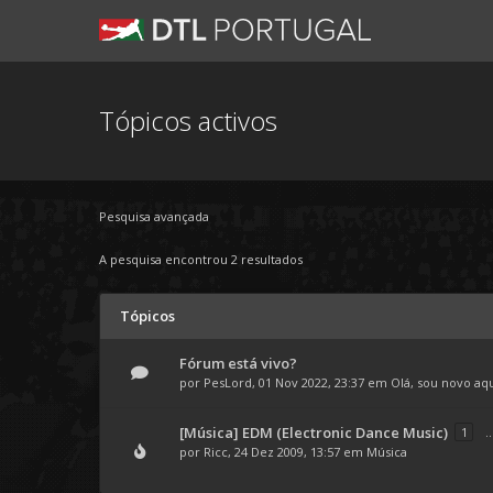
Tópicos activos
Pesquisa avançada
A pesquisa encontrou 2 resultados
Tópicos
Fórum está vivo?
por
PesLord
, 01 Nov 2022, 23:37 em
Olá, sou novo aq
[Música] EDM (Electronic Dance Music)
1
..
por
Ricc
, 24 Dez 2009, 13:57 em
Música