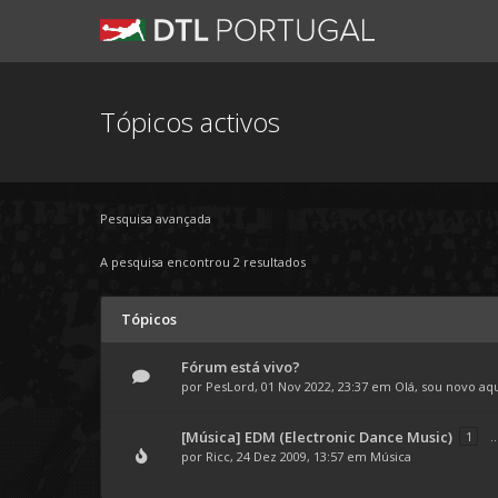
Tópicos activos
Pesquisa avançada
A pesquisa encontrou 2 resultados
Tópicos
Fórum está vivo?
por
PesLord
, 01 Nov 2022, 23:37 em
Olá, sou novo aq
[Música] EDM (Electronic Dance Music)
1
..
por
Ricc
, 24 Dez 2009, 13:57 em
Música