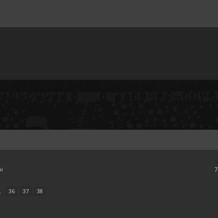
ui
.
36
37
38