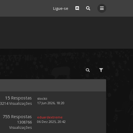
Ligue-se
15
Respostas
stockii
17 Jun 2026, 18:20
73214
Visualizações
755
Respostas
eduardextreme
06 Dez 2025, 20:42
1308766
Visualizações