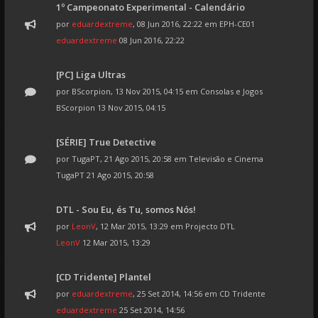
1º Campeonato Experimental - Calendário
por
eduardextreme
, 08 Jun 2016, 22:22 em
EPH-CE01
eduardextreme
08 Jun 2016, 22:22
[PC] Liga Ultras
por
BScorpion
, 13 Nov 2015, 04:15 em
Consolas e Jogos
BScorpion
13 Nov 2015, 04:15
[SÉRIE] True Detective
por
TugaPT
, 21 Ago 2015, 20:58 em
Televisão e Cinema
TugaPT
21 Ago 2015, 20:58
DTL - Sou Eu, és Tu, somos Nós!
por
LeonV
, 12 Mar 2015, 13:29 em
Projecto DTL
LeonV
12 Mar 2015, 13:29
[CD Tridente] Plantel
por
eduardextreme
, 25 Set 2014, 14:56 em
CD Tridente
eduardextreme
25 Set 2014, 14:56