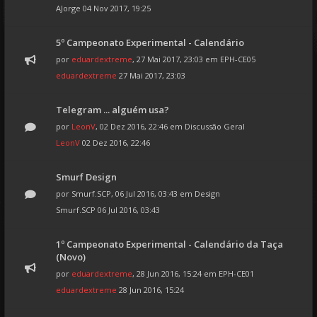
AJorge
04 Nov 2017, 19:25
5º Campeonato Experimental - Calendário
por
eduardextreme
, 27 Mai 2017, 23:03 em
EPH-CE05
eduardextreme
27 Mai 2017, 23:03
Telegram ... alguém usa?
por
LeonV
, 02 Dez 2016, 22:46 em
Discussão Geral
LeonV
02 Dez 2016, 22:46
Smurf Design
por
Smurf.SCP
, 06 Jul 2016, 03:43 em
Design
Smurf.SCP
06 Jul 2016, 03:43
1º Campeonato Experimental - Calendário da Taça
(Novo)
por
eduardextreme
, 28 Jun 2016, 15:24 em
EPH-CE01
eduardextreme
28 Jun 2016, 15:24