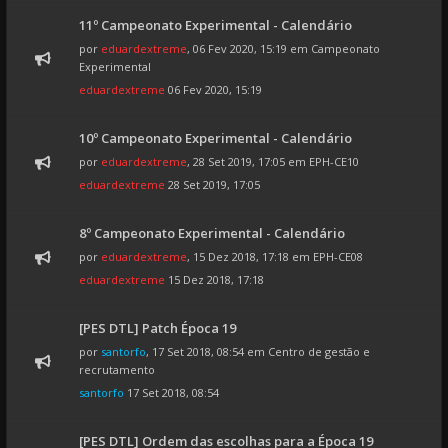
11º Campeonato Experimental - Calendário
por
eduardextreme
, 06 Fev 2020, 15:19 em
Campeonato
Experimental
eduardextreme
06 Fev 2020, 15:19
10º Campeonato Experimental - Calendário
por
eduardextreme
, 28 Set 2019, 17:05 em
EPH-CE10
eduardextreme
28 Set 2019, 17:05
8º Campeonato Experimental - Calendário
por
eduardextreme
, 15 Dez 2018, 17:18 em
EPH-CE08
eduardextreme
15 Dez 2018, 17:18
[PES DTL] Patch Época 19
por
santorfo
, 17 Set 2018, 08:54 em
Centro de gestão e
recrutamento
santorfo
17 Set 2018, 08:54
[PES DTL] Ordem das escolhas para a Época 19