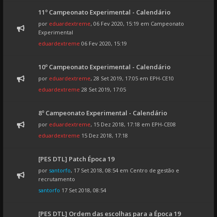
11º Campeonato Experimental - Calendário
por
eduardextreme
, 06 Fev 2020, 15:19 em
Campeonato
Experimental
eduardextreme
06 Fev 2020, 15:19
10º Campeonato Experimental - Calendário
por
eduardextreme
, 28 Set 2019, 17:05 em
EPH-CE10
eduardextreme
28 Set 2019, 17:05
8º Campeonato Experimental - Calendário
por
eduardextreme
, 15 Dez 2018, 17:18 em
EPH-CE08
eduardextreme
15 Dez 2018, 17:18
[PES DTL] Patch Época 19
por
santorfo
, 17 Set 2018, 08:54 em
Centro de gestão e
recrutamento
santorfo
17 Set 2018, 08:54
[PES DTL] Ordem das escolhas para a Época 19