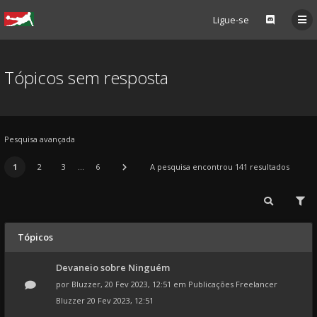
Ligue-se
Tópicos sem resposta
Pesquisa avançada
1
2
3
...
6
A pesquisa encontrou 141 resultados
Tópicos
Devaneio sobre Ninguém
por
Bluzzer
, 20 Fev 2023, 12:51 em
Publicações Freelancer
Bluzzer
20 Fev 2023, 12:51