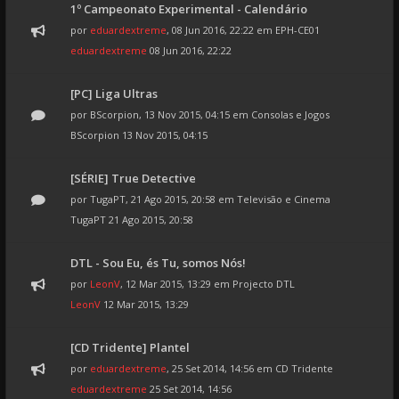
1º Campeonato Experimental - Calendário
por
eduardextreme
, 08 Jun 2016, 22:22 em
EPH-CE01
eduardextreme
08 Jun 2016, 22:22
[PC] Liga Ultras
por
BScorpion
, 13 Nov 2015, 04:15 em
Consolas e Jogos
BScorpion
13 Nov 2015, 04:15
[SÉRIE] True Detective
por
TugaPT
, 21 Ago 2015, 20:58 em
Televisão e Cinema
TugaPT
21 Ago 2015, 20:58
DTL - Sou Eu, és Tu, somos Nós!
por
LeonV
, 12 Mar 2015, 13:29 em
Projecto DTL
LeonV
12 Mar 2015, 13:29
[CD Tridente] Plantel
por
eduardextreme
, 25 Set 2014, 14:56 em
CD Tridente
eduardextreme
25 Set 2014, 14:56