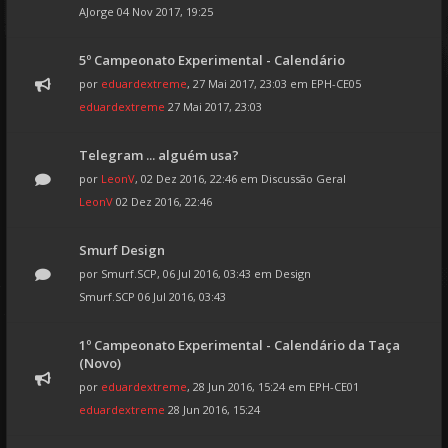
AJorge
04 Nov 2017, 19:25
5º Campeonato Experimental - Calendário
por
eduardextreme
, 27 Mai 2017, 23:03 em
EPH-CE05
eduardextreme
27 Mai 2017, 23:03
Telegram ... alguém usa?
por
LeonV
, 02 Dez 2016, 22:46 em
Discussão Geral
LeonV
02 Dez 2016, 22:46
Smurf Design
por
Smurf.SCP
, 06 Jul 2016, 03:43 em
Design
Smurf.SCP
06 Jul 2016, 03:43
1º Campeonato Experimental - Calendário da Taça
(Novo)
por
eduardextreme
, 28 Jun 2016, 15:24 em
EPH-CE01
eduardextreme
28 Jun 2016, 15:24