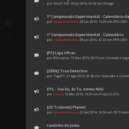
por
Smurf.SCP
, 06 Jul 2016, 03:43 em
Design
1º Campeonato Experimental - Calendário da
por
eduardextreme
, 28 Jun 2016, 15:24 em
EPH-CE01
1º Campeonato Experimental - Calendário
por
eduardextreme
, 08 Jun 2016, 22:22 em
EPH-CE01
[PC] Liga Ultras
por
BScorpion
, 13 Nov 2015, 04:15 em
Consolas e Jog
[SÉRIE] True Detective
por
TugaPT
, 21 Ago 2015, 20:58 em
Televisão e Cine
DTL - Sou Eu, és Tu, somos Nós!
por
LeonV
, 12 Mar 2015, 13:29 em
Projecto DTL
[CD Tridente] Plantel
por
eduardextreme
, 25 Set 2014, 14:56 em
CD Triden
Cantinho do Joota