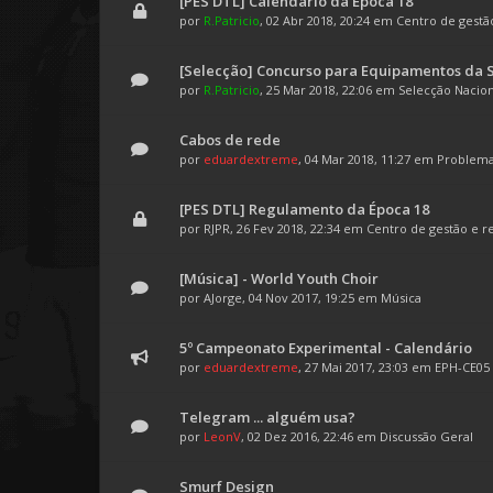
[PES DTL] Calendário da Época 18
por
R.Patricio
, 02 Abr 2018, 20:24 em
Centro de gestã
[Selecção] Concurso para Equipamentos da 
por
R.Patricio
, 25 Mar 2018, 22:06 em
Selecção Nacion
Cabos de rede
por
eduardextreme
, 04 Mar 2018, 11:27 em
Problema
[PES DTL] Regulamento da Época 18
por
RJPR
, 26 Fev 2018, 22:34 em
Centro de gestão e 
[Música] - World Youth Choir
por
AJorge
, 04 Nov 2017, 19:25 em
Música
5º Campeonato Experimental - Calendário
por
eduardextreme
, 27 Mai 2017, 23:03 em
EPH-CE05
Telegram ... alguém usa?
por
LeonV
, 02 Dez 2016, 22:46 em
Discussão Geral
Smurf Design