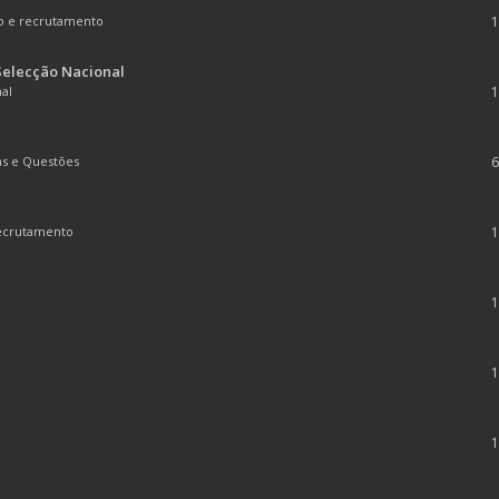
o e recrutamento
Selecção Nacional
al
s e Questões
recrutamento