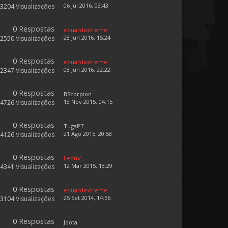
06 Jul 2016, 03:43
13204
Visualizações
0
Respostas
eduardextreme
28 Jun 2016, 15:24
12550
Visualizações
0
Respostas
eduardextreme
08 Jun 2016, 22:22
12347
Visualizações
0
Respostas
BScorpion
13 Nov 2015, 04:15
14726
Visualizações
0
Respostas
TugaPT
21 Ago 2015, 20:58
14126
Visualizações
0
Respostas
LeonV
12 Mar 2015, 13:29
14341
Visualizações
0
Respostas
eduardextreme
25 Set 2014, 14:56
13104
Visualizações
0
Respostas
Joota