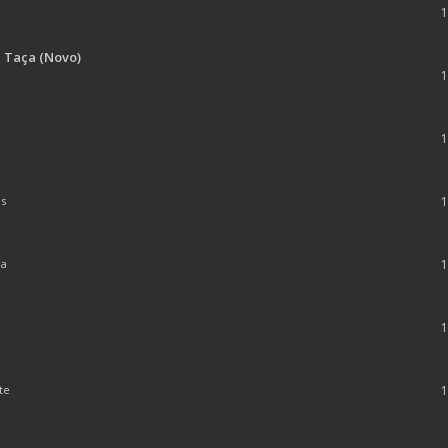
 Taça (Novo)
os
ma
te