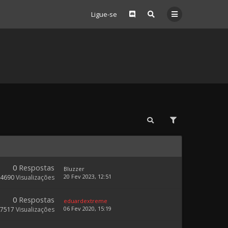
Ligue-se
0
Respostas
Bluzzer
20 Fev 2023, 12:51
34690
Visualizações
0
Respostas
eduardextreme
06 Fev 2020, 15:19
17517
Visualizações