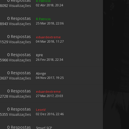
0
Respostas
R.Patricio
02 Abr 2018, 20:24
18092
Visualizações
0
Respostas
R.Patricio
25 Mar 2018, 22:06
18943
Visualizações
0
Respostas
eduardextreme
04 Mar 2018, 11:27
61529
Visualizações
0
Respostas
RJPR
26 Fev 2018, 22:34
15966
Visualizações
0
Respostas
AJorge
04 Nov 2017, 19:25
13637
Visualizações
0
Respostas
eduardextreme
27 Mai 2017, 23:03
12728
Visualizações
0
Respostas
LeonV
02 Dez 2016, 22:46
15355
Visualizações
0
Respostas
Smurf.SCP