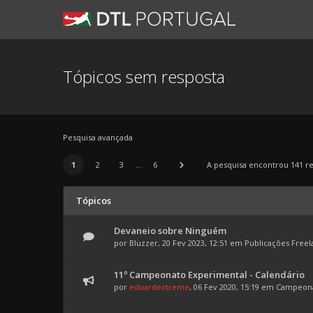
Tópicos sem resposta
Pesquisa avançada
1
2
3
...
6
A pesquisa encontrou 141 re
Tópicos
Devaneio sobre Ninguém
por
Bluzzer
, 20 Fev 2023, 12:51 em
Publicações Freel
11º Campeonato Experimental - Calendário
por
eduardextreme
, 06 Fev 2020, 15:19 em
Campeona