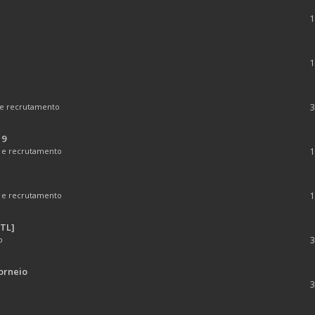
 e recrutamento
19
o e recrutamento
o e recrutamento
DTL]
o
orneio