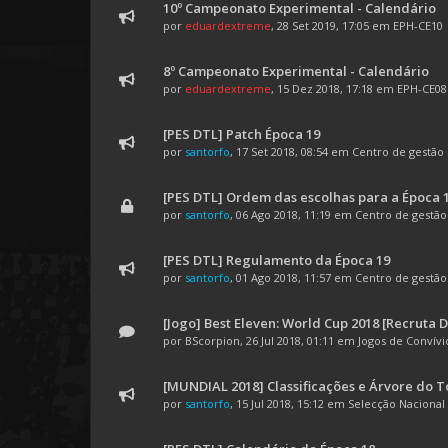
10º Campeonato Experimental - Calendário
por
eduardextreme
, 28 Set 2019, 17:05 em
EPH-CE10
8º Campeonato Experimental - Calendário
por
eduardextreme
, 15 Dez 2018, 17:18 em
EPH-CE08
[PES DTL] Patch Época 19
por
santorfo
, 17 Set 2018, 08:54 em
Centro de gestão
[PES DTL] Ordem das escolhas para a Época 
por
santorfo
, 06 Ago 2018, 11:19 em
Centro de gestã
[PES DTL] Regulamento da Época 19
por
santorfo
, 01 Ago 2018, 11:57 em
Centro de gestã
[Jogo] Best Eleven: World Cup 2018 [Recruta 
por
BScorpion
, 26 Jul 2018, 01:11 em
Jogos de Convívi
[MUNDIAL 2018] Classificações e Árvore do T
por
santorfo
, 15 Jul 2018, 15:12 em
Selecção Nacional