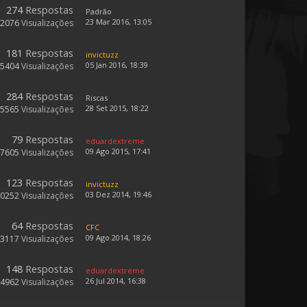
274
Respostas
Padrão
23 Mar 2016, 13:05
52076
Visualizações
181
Respostas
invictuzz
05 Jan 2016, 18:39
45404
Visualizações
284
Respostas
Riscas
28 Set 2015, 18:22
55565
Visualizações
79
Respostas
eduardextreme
09 Ago 2015, 17:41
27605
Visualizações
123
Respostas
invictuzz
03 Dez 2014, 19:46
30252
Visualizações
64
Respostas
CFC
09 Ago 2014, 18:26
23117
Visualizações
148
Respostas
eduardextreme
26 Jul 2014, 16:38
34962
Visualizações