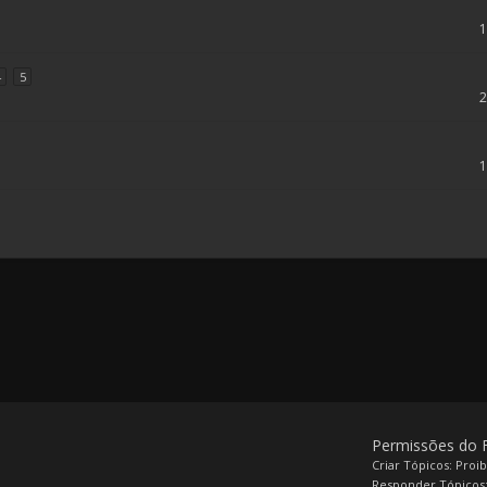
4
5
Permissões do
Criar Tópicos: Proi
Responder Tópicos: