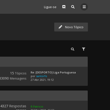
Ligue-se
Novo Tópico
Re: [DESPORTO] Liga Portuguesa
15
Tópicos
por
santorfo
83090
Mensagens
27 Abr 2021, 19:12
4327
Respostas
R.Patricio