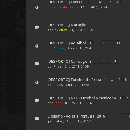
[DESPORTO] Futsal
1
...
66
67
68
por
eduardextreme
, 12 Jun 2011, 18:34
[DESPORTO] Natação
por
invictuzz
, 24 Jul 2018, 19:01
[DESPORTO] Voleibol
1
...
8
9
10
por
Capfca
, 04 Jun 2011, 19:43
[DESPORTO] Canoagem
1
2
3
4
por
Frize
, 12 Jul 2011, 21:39
[DESPORTO] Futebol de Praia
1
...
7
8
por
Joao3
, 09 Jul 2011, 16:56
[DESPORTO] NFL - Futebol Americano
1
2
por
LeonV
, 07 Fev 2011, 12:32
Ciclismo - Volta a Portugal 2016
1
...
3
por
Laker
, 26 Jul 2016, 20:57