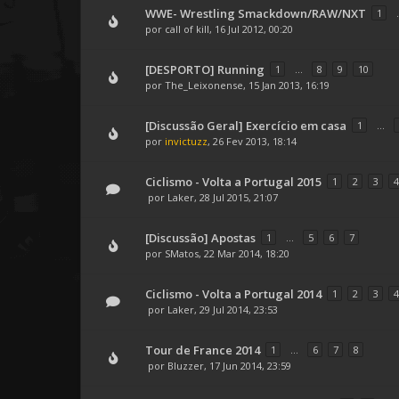
WWE- Wrestling Smackdown/RAW/NXT
1
.
por
call of kill
, 16 Jul 2012, 00:20
[DESPORTO] Running
1
...
8
9
10
por
The_Leixonense
, 15 Jan 2013, 16:19
[Discussão Geral] Exercício em casa
1
...
por
invictuzz
, 26 Fev 2013, 18:14
Ciclismo - Volta a Portugal 2015
1
2
3
4
por
Laker
, 28 Jul 2015, 21:07
[Discussão] Apostas
1
...
5
6
7
por
SMatos
, 22 Mar 2014, 18:20
Ciclismo - Volta a Portugal 2014
1
2
3
4
por
Laker
, 29 Jul 2014, 23:53
Tour de France 2014
1
...
6
7
8
por
Bluzzer
, 17 Jun 2014, 23:59