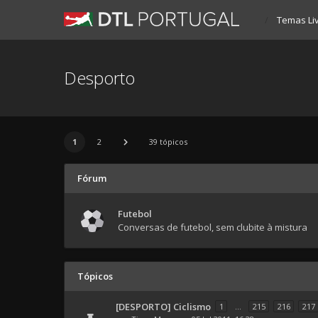
Temas Li
Desporto
1
2
39 tópicos
Fórum
Futebol
Conversas de futebol, sem clubite à mistura
Tópicos
[DESPORTO] Ciclismo
1
...
215
216
217