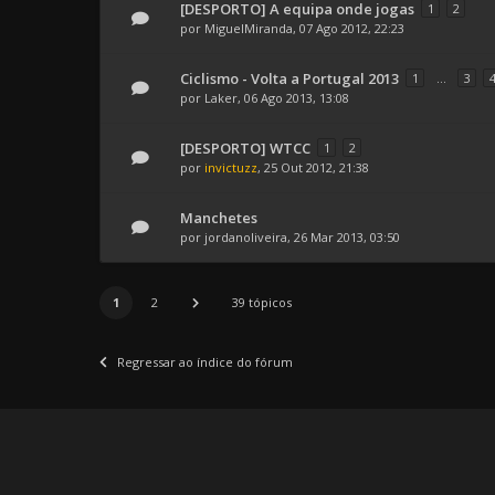
[DESPORTO] A equipa onde jogas
1
2
por
MiguelMiranda
, 07 Ago 2012, 22:23
Ciclismo - Volta a Portugal 2013
1
...
3
por
Laker
, 06 Ago 2013, 13:08
[DESPORTO] WTCC
1
2
por
invictuzz
, 25 Out 2012, 21:38
Manchetes
por
jordanoliveira
, 26 Mar 2013, 03:50
1
2
39 tópicos
Regressar ao índice do fórum