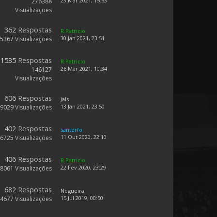
23 Mar 2021, 15:53
276388
Visualizações
362
Respostas
R.Patricio
30 Jan 2021, 23:51
55367
Visualizações
1535
Respostas
R.Patricio
26 Mar 2021, 10:34
146127
Visualizações
606
Respostas
Jals
13 Jan 2021, 23:50
89029
Visualizações
402
Respostas
santorfo
11 Out 2020, 22:10
66725
Visualizações
406
Respostas
R.Patricio
22 Fev 2020, 23:29
68061
Visualizações
682
Respostas
Nogueira
15 Jul 2019, 00:50
84677
Visualizações