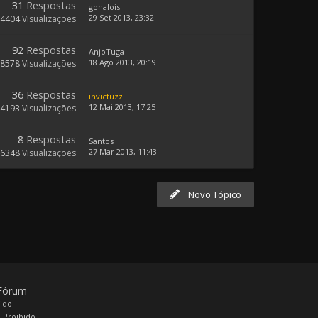
31
Respostas
gonalois
29 Set 2013, 23:32
14404
Visualizações
92
Respostas
AnjoTuga
18 Ago 2013, 20:19
28578
Visualizações
36
Respostas
invictuzz
12 Mai 2013, 17:25
14193
Visualizações
8
Respostas
Santos
27 Mar 2013, 11:43
6348
Visualizações
Novo Tópico
 Fórum
bido
 Proibido