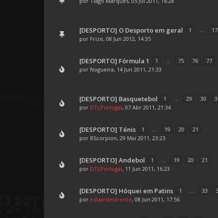
por
Tiago Marques
, 05 Jul 2011, 16:28
[DESPORTO] O Desporto em geral
1
...
17
por
Frize
, 08 Jun 2012, 14:35
[DESPORTO] Fórmula 1
1
...
75
76
77
por
Nogueira
, 14 Jun 2011, 21:33
[DESPORTO] Basquetebol
1
...
29
30
3
por
DTLPortugal
, 07 Abr 2011, 21:34
[DESPORTO] Ténis
1
...
19
20
21
por
BScorpion
, 29 Mai 2011, 23:23
[DESPORTO] Andebol
1
...
19
20
21
por
DTLPortugal
, 11 Jun 2011, 16:23
[DESPORTO] Hóquei em Patins
1
...
33
por
eduardextreme
, 08 Jun 2011, 17:56