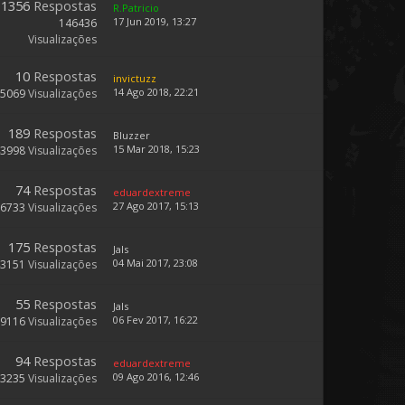
1356
Respostas
R.Patricio
17 Jun 2019, 13:27
146436
Visualizações
10
Respostas
invictuzz
14 Ago 2018, 22:21
5069
Visualizações
189
Respostas
Bluzzer
15 Mar 2018, 15:23
43998
Visualizações
74
Respostas
eduardextreme
27 Ago 2017, 15:13
26733
Visualizações
175
Respostas
Jals
04 Mai 2017, 23:08
43151
Visualizações
55
Respostas
Jals
06 Fev 2017, 16:22
19116
Visualizações
94
Respostas
eduardextreme
09 Ago 2016, 12:46
23235
Visualizações