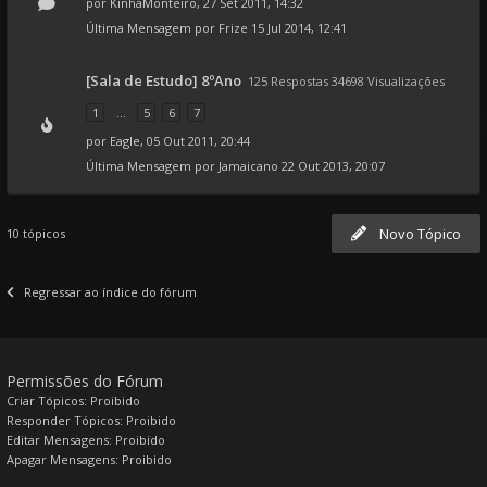
por
KinhaMonteiro
, 27 Set 2011, 14:32
Última Mensagem por
Frize
15 Jul 2014, 12:41
[Sala de Estudo] 8ºAno
125 Respostas 34698 Visualizações
1
...
5
6
7
por
Eagle
, 05 Out 2011, 20:44
Última Mensagem por
Jamaicano
22 Out 2013, 20:07
Novo Tópico
10 tópicos
Regressar ao índice do fórum
Permissões do Fórum
Criar Tópicos: Proibido
Responder Tópicos: Proibido
Editar Mensagens: Proibido
Apagar Mensagens: Proibido