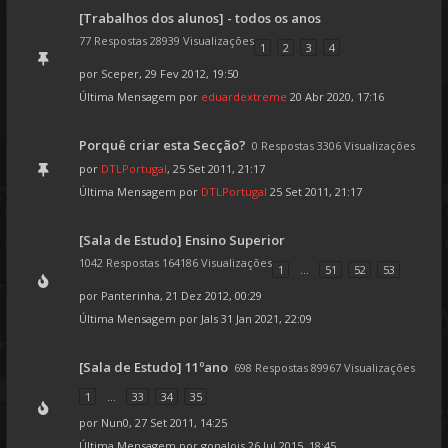
[Trabalhos dos alunos] - todos os anos
77 Respostas 28939 Visualizações
1
2
3
4
por
Sceper
, 29 Fev 2012, 19:50
Última Mensagem por
eduardextreme
20 Abr 2020, 17:16
Porquê criar esta Secção?
0 Respostas 3306 Visualizações
por
DTLPortugal
, 25 Set 2011, 21:17
Última Mensagem por
DTLPortugal
25 Set 2011, 21:17
[Sala de Estudo] Ensino Superior
1042 Respostas 164186 Visualizações
1
...
51
52
53
por
Panterinha
, 21 Dez 2012, 00:29
Última Mensagem por
Jals
31 Jan 2021, 22:09
[Sala de Estudo] 11ºano
698 Respostas 89967 Visualizações
1
...
33
34
35
por
Nun0
, 27 Set 2011, 14:25
Última Mensagem por
gonalois
26 Jul 2015, 18:45