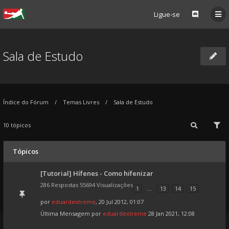
Ligue-se
Sala de Estudo
Índice do Fórum
Temas Livres
Sala de Estudo
10 tópicos
Tópicos
[Tutorial] Hífenes - Como hifenizar
286 Respostas 55694 Visualizações
1
...
13
14
15
por
eduardextreme
, 20 Jul 2012, 01:07
Última Mensagem por
eduardextreme
28 Jan 2021, 12:08