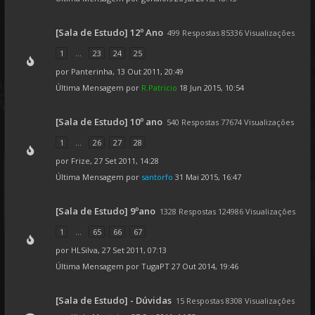
[Sala de Estudo] 12º Ano
499 Respostas 85336 Visualizações
1
...
23
24
25
por
Panterinha
, 13 Out 2011, 20:49
Última Mensagem por
R.Patricio
18 Jun 2015, 10:54
[Sala de Estudo] 10º ano
540 Respostas 77674 Visualizações
1
...
26
27
28
por
Frize
, 27 Set 2011, 14:28
Última Mensagem por
santorfo
31 Mai 2015, 16:47
[Sala de Estudo] 9ºano
1328 Respostas 124986 Visualizações
1
...
65
66
67
por
HLSilva
, 27 Set 2011, 07:13
Última Mensagem por
TugaPT
27 Out 2014, 19:46
[Sala de Estudo] - Dúvidas
15 Respostas 8308 Visualizações