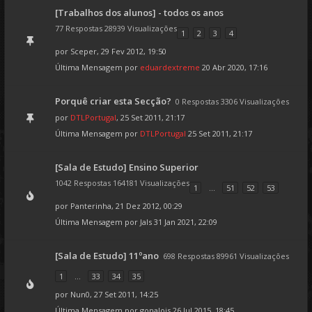
[Trabalhos dos alunos] - todos os anos
77 Respostas 28939 Visualizações
1
2
3
4
por
Sceper
, 29 Fev 2012, 19:50
Última Mensagem por
eduardextreme
20 Abr 2020, 17:16
Porquê criar esta Secção?
0 Respostas 3306 Visualizações
por
DTLPortugal
, 25 Set 2011, 21:17
Última Mensagem por
DTLPortugal
25 Set 2011, 21:17
[Sala de Estudo] Ensino Superior
1042 Respostas 164181 Visualizações
1
...
51
52
53
por
Panterinha
, 21 Dez 2012, 00:29
Última Mensagem por
Jals
31 Jan 2021, 22:09
[Sala de Estudo] 11ºano
698 Respostas 89961 Visualizações
1
...
33
34
35
por
Nun0
, 27 Set 2011, 14:25
Última Mensagem por
gonalois
26 Jul 2015, 18:45