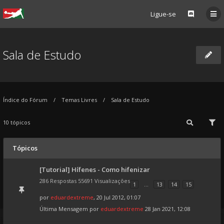
Ligue-se
Sala de Estudo
Índice do Fórum
Temas Livres
Sala de Estudo
10 tópicos
Tópicos
[Tutorial] Hífenes - Como hifenizar
286 Respostas 55691 Visualizações
1
...
13
14
15
por
eduardextreme
, 20 Jul 2012, 01:07
Última Mensagem por
eduardextreme
28 Jan 2021, 12:08