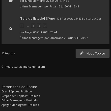
por
KinhaMonteiro
, 27 Set 2011, 14:32
Última Mensagem por
Frize
15 Jul 2014, 12:41
[Sala de Estudo] 8ºAno
125 Respostas 34696 Visualizações
1
...
5
6
7
por
Eagle
, 05 Out 2011, 20:44
Última Mensagem por
Jamaicano
22 Out 2013, 20:07
Novo Tópico
10 tópicos
Regressar ao índice do fórum
Permissões do Fórum
Criar Tópicos: Proibido
Responder Tópicos: Proibido
Editar Mensagens: Proibido
Apagar Mensagens: Proibido