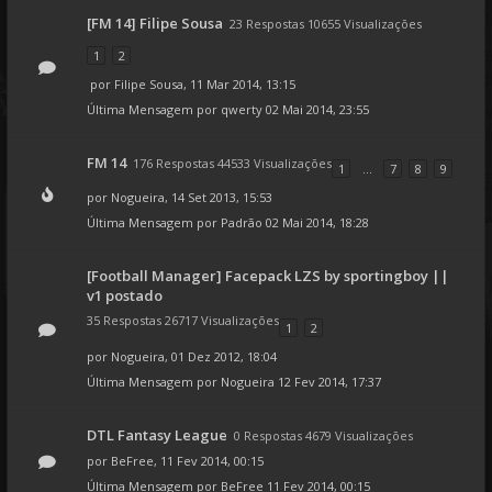
[FM 14] Filipe Sousa
23 Respostas 10655 Visualizações
1
2
por
Filipe Sousa
, 11 Mar 2014, 13:15
Última Mensagem por
qwerty
02 Mai 2014, 23:55
FM 14
176 Respostas 44533 Visualizações
1
...
7
8
9
por
Nogueira
, 14 Set 2013, 15:53
Última Mensagem por
Padrão
02 Mai 2014, 18:28
[Football Manager] Facepack LZS by sportingboy ||
v1 postado
35 Respostas 26717 Visualizações
1
2
por
Nogueira
, 01 Dez 2012, 18:04
Última Mensagem por
Nogueira
12 Fev 2014, 17:37
DTL Fantasy League
0 Respostas 4679 Visualizações
por
BeFree
, 11 Fev 2014, 00:15
Última Mensagem por
BeFree
11 Fev 2014, 00:15