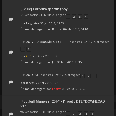
[FM 08] Carreira sportingboy
61 Respostas 24112 Visualizações
1
2
3
4
por
Nogueira
, 30 Jan 2012, 18:53
Última Mensagem por
Bluzzer
06 Mai 2020, 14:18
FM 2017 - Discussão Geral
35 Respostas 12234 Visualizações
1
2
por
CFC
, 26 Dez 2016, 01:52
Última Mensagem por
Jals
05 Mai 2017, 23:35
FM 2015
51 Respostas 19914 Visualizações
1
2
3
por
Riscas
, 20 Set 2014, 16:41
Última Mensagem por
LeonV
08 Set 2015, 10:52
[Football Manager 2014] - Projeto DTL *DOWNLOAD
V1*
96 Respostas 31883 Visualizações
1
...
3
4
5