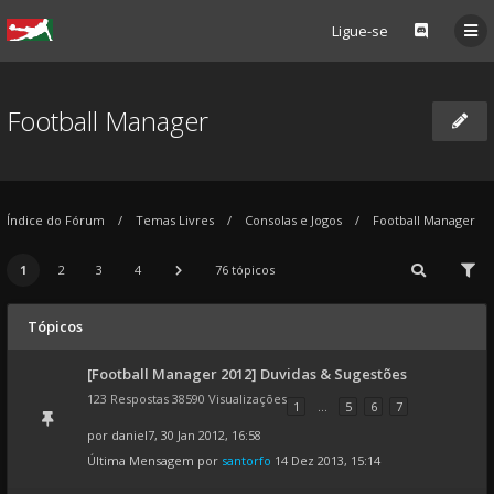
Ligue-se
Football Manager
Índice do Fórum
Temas Livres
Consolas e Jogos
Football Manager
1
2
3
4
76 tópicos
Tópicos
[Football Manager 2012] Duvidas & Sugestões
123 Respostas 38590 Visualizações
1
...
5
6
7
por
daniel7
, 30 Jan 2012, 16:58
Última Mensagem por
santorfo
14 Dez 2013, 15:14