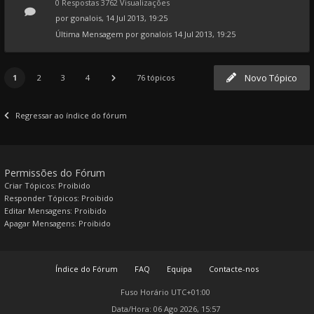
0 Respostas 3762 Visualizações
por
gonalois
, 14 Jul 2013, 19:25
Última Mensagem por
gonalois
14 Jul 2013, 19:25
Novo Tópico
1
2
3
4
76 tópicos
Regressar ao índice do fórum
Permissões do Fórum
Criar Tópicos: Proibido
Responder Tópicos: Proibido
Editar Mensagens: Proibido
Apagar Mensagens: Proibido
Índice do Fórum
FAQ
Equipa
Contacte-nos
Fuso Horário
UTC+01:00
Data/Hora: 06 Ago 2026, 15:57