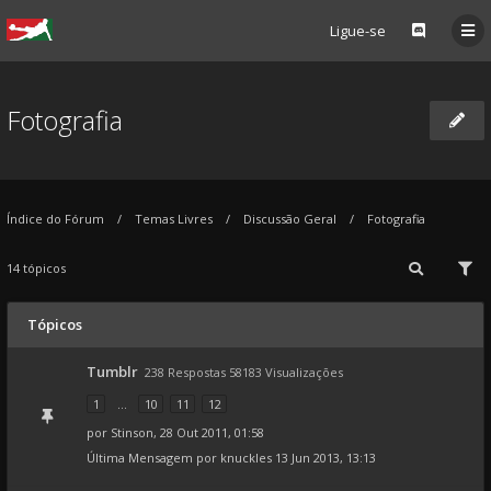
Ligue-se
Fotografia
Índice do Fórum
Temas Livres
Discussão Geral
Fotografia
14 tópicos
Tópicos
Tumblr
238 Respostas 58183 Visualizações
1
...
10
11
12
por
Stinson
, 28 Out 2011, 01:58
Última Mensagem por
knuckles
13 Jun 2013, 13:13