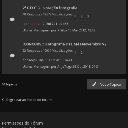
2º C.FOTO - votação fotografia
48 Respostas 18672 Visualizações
1
2
3
por
LeonV
, 12 Out 2011, 01:33
Última Mensagem por
R.Silva
10 Mar 2012, 12:08
[CONCURSO]Fotografia DTL Mês Novembro V2
22 Respostas 10001 Visualizações
1
2
por
AnjoTuga
, 16 Out 2011, 14:43
Última Mensagem por
AnjoTuga
26 Out 2011, 01:31
Novo Tópico
14 tópicos
Regressar ao índice do fórum
Permissões do Fórum