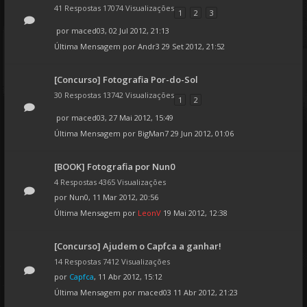
41 Respostas 17074 Visualizações
1
2
3
por
maced03
, 02 Jul 2012, 21:13
Última Mensagem por
Andr3
29 Set 2012, 21:52
[Concurso] Fotografia Por-do-Sol
30 Respostas 13742 Visualizações
1
2
por
maced03
, 27 Mai 2012, 15:49
Última Mensagem por
BigMan7
29 Jun 2012, 01:06
[BOOK] Fotografia por Nun0
4 Respostas 4365 Visualizações
por
Nun0
, 11 Mar 2012, 20:56
Última Mensagem por
LeonV
19 Mai 2012, 12:38
[Concurso] Ajudem o Capfca a ganhar!
14 Respostas 7412 Visualizações
por
Capfca
, 11 Abr 2012, 15:12
Última Mensagem por
maced03
11 Abr 2012, 21:23