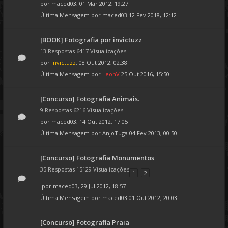
por
maced03
, 01 Mar 2012, 19:27
Última Mensagem por
maced03
12 Fev 2018, 12:12
[BOOK] Fotografia por invictuzz
13 Respostas 6417 Visualizações
por
invictuzz
, 08 Out 2012, 02:38
Última Mensagem por
LeonV
25 Out 2016, 15:50
[Concurso] Fotografia Animais.
9 Respostas 6216 Visualizações
por
maced03
, 14 Out 2012, 17:05
Última Mensagem por
AnjoTuga
04 Fev 2013, 00:50
[Concurso] Fotografia Monumentos
35 Respostas 15129 Visualizações
1
2
por
maced03
, 29 Jul 2012, 18:57
Última Mensagem por
maced03
01 Out 2012, 20:03
[Concurso] Fotografia Praia