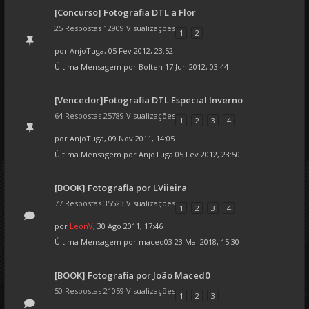
[Concurso] Fotografia DTL a Flor
25 Respostas 12909 Visualizações
1
2
por
AnjoTuga
, 05 Fev 2012, 23:52
Última Mensagem por
Bolten
17 Jun 2012, 03:44
[Vencedor]Fotografia DTL Especial Inverno
64 Respostas 25789 Visualizações
1
2
3
4
por
AnjoTuga
, 09 Nov 2011, 14:05
Última Mensagem por
AnjoTuga
05 Fev 2012, 23:50
[BOOK] Fotografia por LViieira
77 Respostas 35523 Visualizações
1
2
3
4
por
LeonV
, 30 Ago 2011, 17:46
Última Mensagem por
maced03
23 Mai 2018, 15:30
[BOOK] Fotografia por João Maced0
50 Respostas 21059 Visualizações
1
2
3