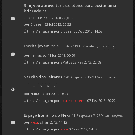
Sim, vou aproveitar este tópico para postar uma
brincadeira
9 Respostas 6619 Visualizações
por
Bluzzer
, 22 Jul 2013, 20:32
Última Mensagem por
Bluzzer
07 Ago 2013, 14:58
Escrita jovem
22 Respostas 11939 Visualizações
1
2
por
henras sc
, 11 Jun 2012, 00:59
Última Mensagem por
SMatos
28 Fev 2013, 22:58
Secção dos Leitores
120 Respostas 35721 Visualizações
1
...
5
6
7
por
Nun0
, 07 Set 2011, 16:29
Última Mensagem por
eduardextreme
07 Fev 2013, 20:20
Espaço literário do Flexi
11 Respostas 7107 Visualizações
por
Flexi
, 29 Jan 2013, 14:12
Última Mensagem por
Flexi
07 Fev 2013, 14:03