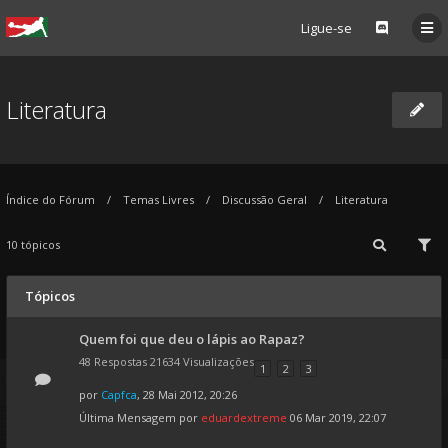
Ligue-se
Literatura
Índice do Fórum
Temas Livres
Discussão Geral
Literatura
10 tópicos
Tópicos
Quem foi que deu o lápis ao Rapaz?
48 Respostas 21634 Visualizações
1
2
3
por
Capfca
, 28 Mai 2012, 20:26
Última Mensagem por
eduardextreme
06 Mar 2019, 22:07