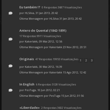
Eu também !?
0 Respostas 3687 Visualizações
por
HLSilva
, 31 Jan 2013, 20:42
Última Mensagem por
HLSilva
31 Jan 2013, 20:42
Antero de Quental (1842-1891)
17 Respostas 9911 Visualizações
por
Kakerlakk
, 09 Mai 2012, 12:56
Última Mensagem por
Kakerlakk
23 Nov 2012, 20:51
Originais
47 Respostas 19955 Visualizações
1
2
3
por
Kakerlakk
, 30 Mai 2012, 16:39
Última Mensagem por
Kakerlakk
15 Ago 2012, 12:42
In English
6 Respostas 5128 Visualizações
por
PesTuga
, 10 Jun 2012, 02:21
Última Mensagem por
PesTuga
15 Jun 2012, 01:56
«Liberdade»
2 Respostas 3602 Visualizações