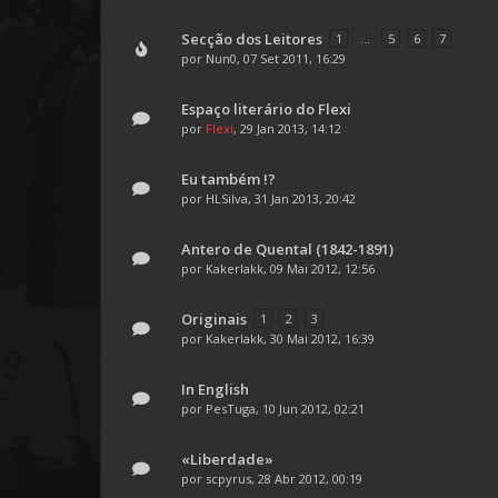
Secção dos Leitores
1
...
5
6
7
por
Nun0
, 07 Set 2011, 16:29
Espaço literário do Flexi
por
Flexi
, 29 Jan 2013, 14:12
Eu também !?
por
HLSilva
, 31 Jan 2013, 20:42
Antero de Quental (1842-1891)
por
Kakerlakk
, 09 Mai 2012, 12:56
Originais
1
2
3
por
Kakerlakk
, 30 Mai 2012, 16:39
In English
por
PesTuga
, 10 Jun 2012, 02:21
«Liberdade»
por
scpyrus
, 28 Abr 2012, 00:19