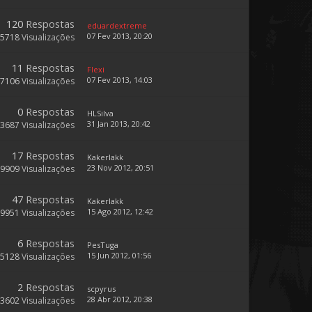
120
Respostas
eduardextreme
07 Fev 2013, 20:20
35718
Visualizações
11
Respostas
Flexi
07 Fev 2013, 14:03
7106
Visualizações
0
Respostas
HLSilva
31 Jan 2013, 20:42
3687
Visualizações
17
Respostas
Kakerlakk
23 Nov 2012, 20:51
9909
Visualizações
47
Respostas
Kakerlakk
15 Ago 2012, 12:42
19951
Visualizações
6
Respostas
PesTuga
15 Jun 2012, 01:56
5128
Visualizações
2
Respostas
scpyrus
28 Abr 2012, 20:38
3602
Visualizações