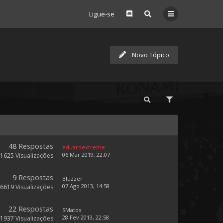
Ligue-se
Novo Tópico
48
Respostas
eduardextreme
06 Mar 2019, 22:07
21625
Visualizações
9
Respostas
Bluzzer
07 Ago 2013, 14:58
6619
Visualizações
22
Respostas
SMatos
28 Fev 2013, 22:58
11937
Visualizações