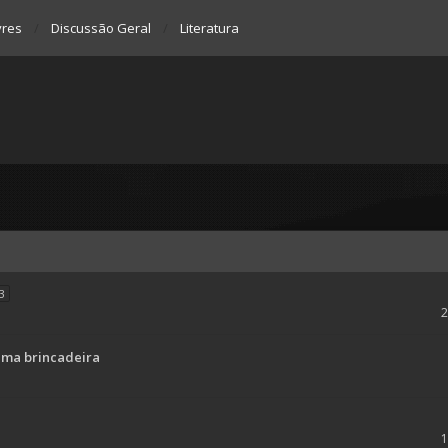
vres
Discussão Geral
Literatura
3
 uma brincadeira