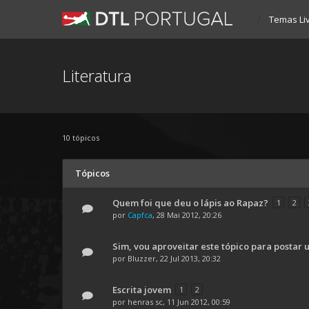
Temas Li
Literatura
10 tópicos
Tópicos
Quem foi que deu o lápis ao Rapaz?
1
2
por
Capfca
, 28 Mai 2012, 20:26
Sim, vou aproveitar este tópico para postar
por
Bluzzer
, 22 Jul 2013, 20:32
Escrita jovem
1
2
por
henras sc
, 11 Jun 2012, 00:59