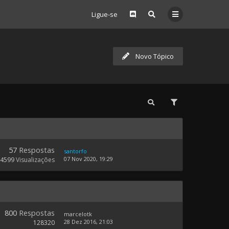
Ligue-se
Novo Tópico
57
Respostas
santorfo
07 Nov 2020, 19:29
24599
Visualizações
800
Respostas
marcelotk
28 Dez 2016, 21:03
128320