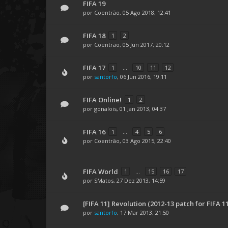
FIFA 19
por
Coentrão
, 05 Ago 2018, 12:41
FIFA 18
1
2
por
Coentrão
, 05 Jun 2017, 20:12
FIFA 17
1
...
10
11
12
por
santorfo
, 06 Jun 2016, 19:11
FIFA Online!
1
2
por
gonalois
, 01 Jan 2013, 04:37
FIFA 16
1
...
4
5
6
por
Coentrão
, 03 Ago 2015, 22:40
FIFA World
1
...
15
16
17
por
SMatos
, 27 Dez 2013, 14:59
[FIFA 11] Revolution (2012-13 patch for FIFA 1
por
santorfo
, 17 Mar 2013, 21:50