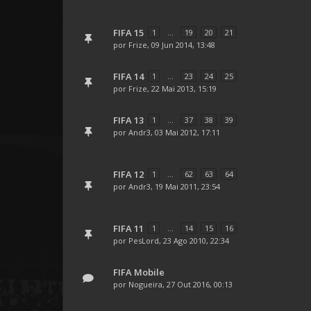
FIFA 15
1
...
19
20
21
por
Frize
, 09 Jun 2014, 13:48
FIFA 14
1
...
23
24
25
por
Frize
, 22 Mai 2013, 15:19
FIFA 13
1
...
37
38
39
por
Andr3
, 03 Mai 2012, 17:11
FIFA 12
1
...
62
63
64
por
Andr3
, 19 Mai 2011, 23:54
FIFA 11
1
...
14
15
16
por
PesLord
, 23 Ago 2010, 22:34
FIFA Mobile
por
Nogueira
, 27 Out 2016, 00:13