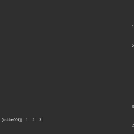
1 [tokke001])
1
2
3