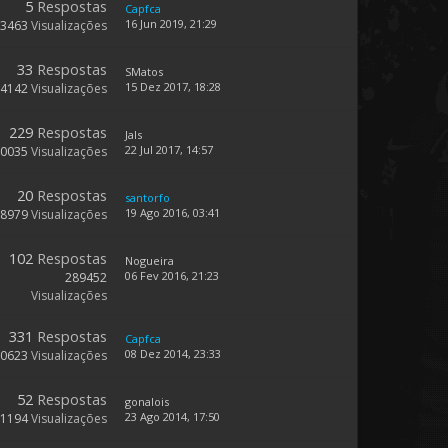
5
Respostas
Capfca
16 Jun 2019, 21:29
3463
Visualizações
33
Respostas
SMatos
15 Dez 2017, 18:28
14142
Visualizações
229
Respostas
Jals
22 Jul 2017, 14:57
50035
Visualizações
20
Respostas
santorfo
19 Ago 2016, 03:41
8979
Visualizações
102
Respostas
Nogueira
06 Fev 2016, 21:23
289452
Visualizações
331
Respostas
Capfca
08 Dez 2014, 23:33
80623
Visualizações
52
Respostas
gonalois
23 Ago 2014, 17:50
21194
Visualizações