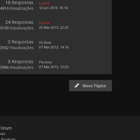
10
Respostas
LeonV
12 Jun 2013, 10:14
4916
Visualizações
24
Respostas
LeonV
22 Mai 2013, 22:23
10190
Visualizações
3
Respostas
HLSilva
07 Mai 2013, 14:16
3562
Visualizações
3
Respostas
Pereira
07 Mai 2013, 13:05
3966
Visualizações
Novo Tópico
 Fórum
bido
 Proibido