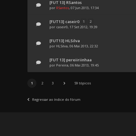
[FUT 13] RSantos
por
RSantos
, 07 Jun 2013, 17:34
[FUT13] caseir0
1
2
por
caseir0
, 17 Set 2012, 19:39
[FUT13] HLSilva
por
HLSilva
, 06 Mai 2013, 22:32
[FUT 13] pereiiriinhaa
por
Pereira
, 06 Mai 2013, 19:45
1
2
3
59 tópicos
Regressar ao índice do fórum