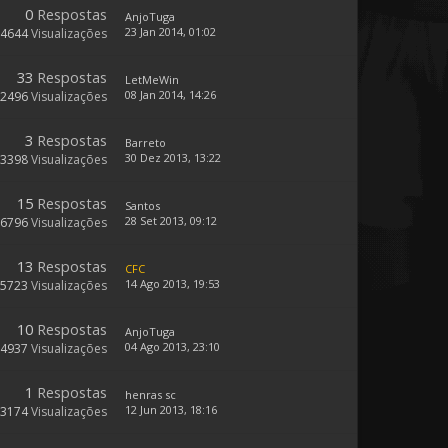
0
Respostas
AnjoTuga
23 Jan 2014, 01:02
4644
Visualizações
33
Respostas
LetMeWin
08 Jan 2014, 14:26
12496
Visualizações
3
Respostas
Barreto
30 Dez 2013, 13:22
3398
Visualizações
15
Respostas
Santos
28 Set 2013, 09:12
6796
Visualizações
13
Respostas
CFC
14 Ago 2013, 19:53
5723
Visualizações
10
Respostas
AnjoTuga
04 Ago 2013, 23:10
4937
Visualizações
1
Respostas
henras sc
12 Jun 2013, 18:16
3174
Visualizações