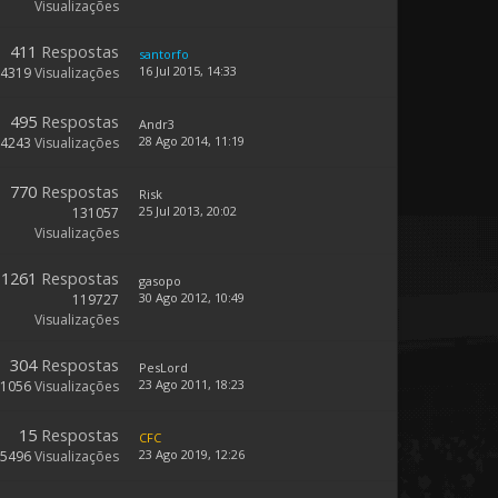
Visualizações
411
Respostas
santorfo
16 Jul 2015, 14:33
84319
Visualizações
495
Respostas
Andr3
28 Ago 2014, 11:19
84243
Visualizações
770
Respostas
Risk
25 Jul 2013, 20:02
131057
Visualizações
1261
Respostas
gasopo
30 Ago 2012, 10:49
119727
Visualizações
304
Respostas
PesLord
23 Ago 2011, 18:23
61056
Visualizações
15
Respostas
CFC
23 Ago 2019, 12:26
5496
Visualizações