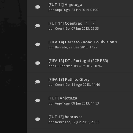
[FUT 14] Anjotuga
por
AnjoTuga
, 23 Jan 2014, 01:02
[FUT 14] Coentrão
1
2
por
Coentrão
, 07 Jun 2013, 22:33
[FIFA 14] Barreto - Road To Division 1
por
Barreto
, 29 Dez 2013, 17:27
[FIFA 13] DTL Portugal (ECP PS3)
por
Guilherme
, 08 Out 2012, 16:47
[FIFA 13] Path to Glory
por
Coentrão
, 11 Ago 2013, 14:46
[FUT] Anjotuga
por
AnjoTuga
, 08 Jun 2013, 14:53
[FUT 13] henras sc
por
henras sc
, 07 Jun 2013, 20:56