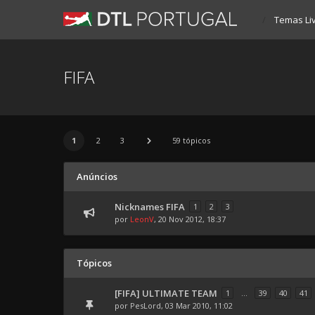
Temas Li
FIFA
1
2
3
59 tópicos
Anúncios
Nicknames FIFA
1
2
3
por
LeonV
, 20 Nov 2012, 18:37
Tópicos
[FIFA] ULTIMATE TEAM
1
...
39
40
41
por
PesLord
, 03 Mar 2010, 11:02