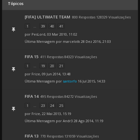
Tópicos
[FIFA] ULTIMATE TEAM
800 Respostas 128329 Visualizações
1
...
39
40
41
por
PesLord
, 03 Mar 2010, 11:02
Última Mensagem por
marcelotk
28 Dez 2016, 21:03
FIFA 15
411 Respostas 84323 Visualizações
1
...
19
20
21
por
Frize
, 09 Jun 2014, 13:48
Última Mensagem por
santorfo
16 Jul 2015, 14:33
FIFA 14
495 Respostas 84272 Visualizações
1
...
23
24
25
por
Frize
, 22 Mai 2013, 15:19
Última Mensagem por
Andr3
28 Ago 2014, 11:19
FIFA 13
770 Respostas 131059 Visualizações