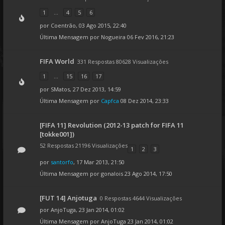
1
...
4
5
6
por
Coentrão
, 03 Ago 2015, 22:40
Última Mensagem por
Nogueira
06 Fev 2016, 21:23
FIFA World
331 Respostas 80628 Visualizações
1
...
15
16
17
por
SMatos
, 27 Dez 2013, 14:59
Última Mensagem por
Capfca
08 Dez 2014, 23:33
[FIFA 11] Revolution (2012-13 patch for FIFA 11
[tokke001])
52 Respostas 21196 Visualizações
1
2
3
por
santorfo
, 17 Mar 2013, 21:50
Última Mensagem por
gonalois
23 Ago 2014, 17:50
[FUT 14] Anjotuga
0 Respostas 4644 Visualizações
por
AnjoTuga
, 23 Jan 2014, 01:02
Última Mensagem por
AnjoTuga
23 Jan 2014, 01:02