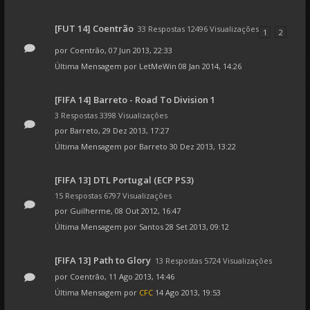
[FUT 14] Coentrão
33 Respostas 12496 Visualizações
1
2
por
Coentrão
, 07 Jun 2013, 22:33
Última Mensagem por
LetMeWin
08 Jan 2014, 14:26
[FIFA 14] Barreto - Road To Division 1
3 Respostas 3398 Visualizações
por
Barreto
, 29 Dez 2013, 17:27
Última Mensagem por
Barreto
30 Dez 2013, 13:22
[FIFA 13] DTL Portugal (ECP PS3)
15 Respostas 6797 Visualizações
por
Guilherme
, 08 Out 2012, 16:47
Última Mensagem por
Santos
28 Set 2013, 09:12
[FIFA 13] Path to Glory
13 Respostas 5724 Visualizações
por
Coentrão
, 11 Ago 2013, 14:46
Última Mensagem por
CFC
14 Ago 2013, 19:53