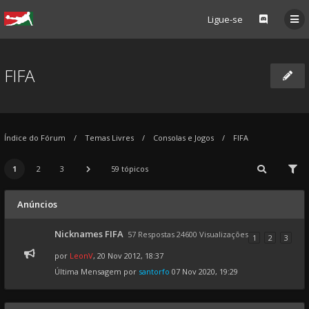
Ligue-se
FIFA
Índice do Fórum
Temas Livres
Consolas e Jogos
FIFA
1
2
3
59 tópicos
Anúncios
Nicknames FIFA
57 Respostas 24600 Visualizações
1
2
3
por
LeonV
, 20 Nov 2012, 18:37
Última Mensagem por
santorfo
07 Nov 2020, 19:29