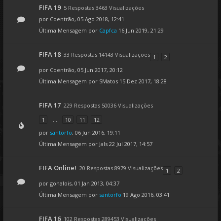
FIFA 19
5 Respostas 3463 Visualizações
por
Coentrão
, 05 Ago 2018, 12:41
Última Mensagem por
Capfca
16 Jun 2019, 21:29
FIFA 18
33 Respostas 14143 Visualizações
1
2
por
Coentrão
, 05 Jun 2017, 20:12
Última Mensagem por
SMatos
15 Dez 2017, 18:28
FIFA 17
229 Respostas 50036 Visualizações
1
...
10
11
12
por
santorfo
, 06 Jun 2016, 19:11
Última Mensagem por
Jals
22 Jul 2017, 14:57
FIFA Online!
20 Respostas 8979 Visualizações
1
2
por
gonalois
, 01 Jan 2013, 04:37
Última Mensagem por
santorfo
19 Ago 2016, 03:41
FIFA 16
102 Respostas 289453 Visualizações