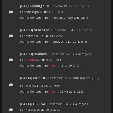
[FUT] Anjotuga
10 Respostas 4937 Visualizações
por
AnjoTuga
, 08 Jun 2013, 14:53
Última Mensagem por
AnjoTuga
04 Ago 2013, 23:10
[FUT 13] henras sc
1 Respostas 3174 Visualizações
por
henras sc
, 07 Jun 2013, 20:56
Última Mensagem por
henras sc
12 Jun 2013, 18:16
[FUT 13] RSantos
10 Respostas 4916 Visualizações
por
RSantos
, 07 Jun 2013, 17:34
Última Mensagem por
LeonV
12 Jun 2013, 10:14
[FUT13] caseir0
24 Respostas 10190 Visualizações
1
2
por
caseir0
, 17 Set 2012, 19:39
Última Mensagem por
LeonV
22 Mai 2013, 22:23
[FUT13] HLSilva
3 Respostas 3562 Visualizações
por
HLSilva
, 06 Mai 2013, 22:32