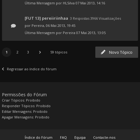
Última Mensagem por
HLSilva
07 Mai 2013, 14:16
[FUT 13] pereiiriinhaa
3 Respostas 3966 Visualizações
por
Pereira
, 06 Mai 2013, 19:45
Última Mensagem por
Pereira
07 Mai 2013, 13:05
Novo Tópico
1
2
3
59 tópicos
Regressar ao índice do fórum
Permissões do Fórum
Criar Tópicos: Proibido
Responder Tópicos: Proibido
Editar Mensagens: Proibido
Apagar Mensagens: Proibido
Índice do Fórum
FAQ
Equipa
Contacte-nos