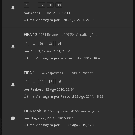
1
...
37
38
39
por
Andr3
, 03 Mai 2012, 17:11
Última Mensagem por
Risk
25 Jul 2013, 20:02
FIFA 12
1261 Respostas 119734 Visualizações
1
...
62
63
64
por
Andr3
, 19 Mai 2011, 23:54
Última Mensagem por
gasopo
30 Ago 2012, 10:49
FIFA 11
304 Respostas 61056 Visualizações
1
...
14
15
16
por
PesLord
, 23 Ago 2010, 22:34
Última Mensagem por
PesLord
23 Ago 2011, 18:23
FIFA Mobile
15 Respostas 5496 Visualizações
por
Nogueira
, 27 Out 2016, 00:13
Última Mensagem por
CFC
23 Ago 2019, 12:26