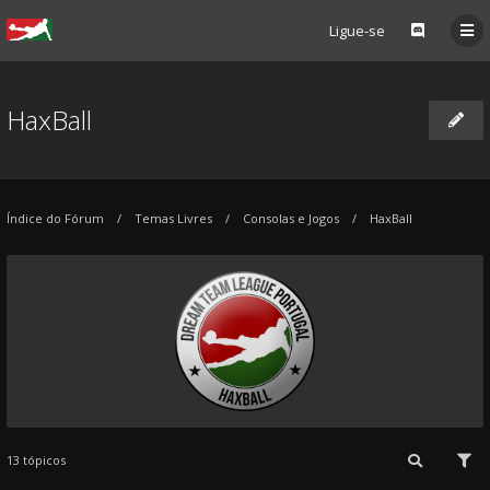
Ligue-se
HaxBall
Índice do Fórum
Temas Livres
Consolas e Jogos
HaxBall
13 tópicos