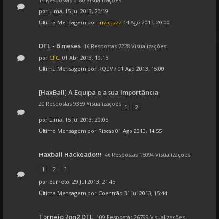
14 Respostas 6180 Visualizações
por
Lima
, 15 Jul 2013, 20:19
Última Mensagem por
invictuzz
14 Ago 2013, 20:00
DTL - 6 meses
16 Respostas 7228 Visualizações
por
CFC
, 01 Abr 2013, 19:15
Última Mensagem por
RQDV7
01 Ago 2013, 15:00
[HaxBall] A Equipa e a sua Importância
20 Respostas 9359 Visualizações
1
2
por
Lima
, 15 Jul 2013, 20:05
Última Mensagem por
Riscas
01 Ago 2013, 14:55
Haxball Hackeado!!!
46 Respostas 16094 Visualizações
1
2
3
por
Barreto
, 29 Jul 2013, 21:45
Última Mensagem por
Coentrão
31 Jul 2013, 15:44
Torneio 2on2 DTL
109 Respostas 26799 Visualizações