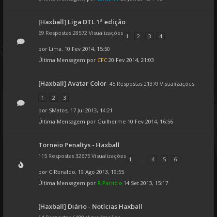
[Haxball] Liga DTL 1ª edição
69 Respostas 28572 Visualizações
1
2
3
4
por
Lima
, 10 Fev 2014, 15:50
Última Mensagem por
CFC
20 Fev 2014, 21:03
[Haxball] Avatar Color
45 Respostas 21370 Visualizações
1
2
3
por
SMatos
, 17 Jul 2013, 14:21
Última Mensagem por
Guilherme
10 Fev 2014, 16:56
Torneio Penaltys - Haxball
115 Respostas 32675 Visualizações
1
...
4
5
6
por
C.Ronaldo
, 19 Ago 2013, 19:55
Última Mensagem por
R.Patricio
14 Set 2013, 15:17
[Haxball] Diário - Notícias Haxball