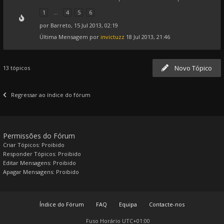
1
...
4
5
6
por
Barreto
, 15 Jul 2013, 02:19
Última Mensagem por
invictuzz
18 Jul 2013, 21:46
Novo Tópico
13 tópicos
Regressar ao índice do fórum
Permissões do Fórum
Criar Tópicos: Proibido
Responder Tópicos: Proibido
Editar Mensagens: Proibido
Apagar Mensagens: Proibido
Índice do Fórum
FAQ
Equipa
Contacte-nos
Fuso Horário
UTC+01:00