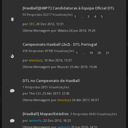
[HaxBall][HBPT] Candidaturas à Equipa Oficial DTL
96 Respostas 32217 Visualizações
1
...
3
4
5
por
CFC
, 20 Dez 2012, 13:31
Última Mensagem por
SMatos
26 Jun 2014, 19:29
Campeonato Haxball (2x2) - DTL Portugal
418 Respostas 59708 Visualizações
1
...
19
20
21
por
invictuzz
, 10 Nov 2016, 15:57
Última Mensagem por
Bluzzer
25 Abr 2019, 15:46
DTL no Campeonato de HaxBall
1 Respostas 2851 Visualizações
por
The Cs1
, 25 Abr 2017, 12:50
Última Mensagem por
invictuzz
26 Abr 2017, 00:07
[HaxBall] Mapas/Estádios
3 Respostas 4345 Visualizações
por
santorfo
, 22 Dez 2012, 18:23
Última Mensagem por
santorfo
20 Jun 2016, 14:51