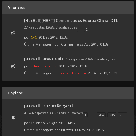
Anúncios
[HaxBall][HBPT] Comunicados Equipa Oficial DTL
27 Respostas 12682 Visualizações
1
2
por
CFC
, 20 Dez 2012, 13:32
Última Mensagem por
Guilherme
28 Ago 2013, 01:39
[HaxBall] Breve Guia
0 Respostas 4366 Visualizações
por
eduardextreme
, 20 Dez 2012, 13:32
Última Mensagem por
eduardextreme
20 Dez 2012, 13:32
Tópicos
[HaxBall] Discussão geral
4104 Respostas 339733 Visualizações
1
...
204
205
206
por
Cristiano
, 23 Ago 2011, 14:02
Última Mensagem por
Bluzzer
19 Nov 2017, 20:35