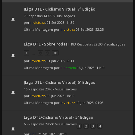
[Liga DTL - Ciclismo Virtual] 7ª Edição
7 Respostas 14979 Visualizações
por
invictuzz
, 01 Set 2023, 11:39
Última Mensagem por
invictuzz
08 Set 2023, 22:25
Liga DTL - Sobre rodas!
183 Respostas 82500 Visualizações
1
...
8
9
10
por
invictuzz
, 01 Jan 2015, 18:11
Última Mensagem por
R.Patricio
16 Jun 2023, 11:19
[Liga DTL - Ciclismo Virtual] 6ª Edição
16 Respostas 20407 Visualizações
por
invictuzz
, 02 Jun 2023, 18:10
Última Mensagem por
invictuzz
10 Jun 2023, 01:08
Liga DTL/Ciclismo Virtual - 5ª Edição
65 Respostas 29560 Visualizações
1
2
3
4
por
CFC
, 21 Mai 2020, 20:13