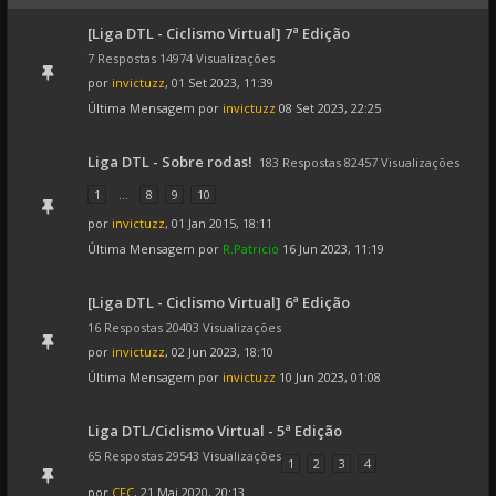
[Liga DTL - Ciclismo Virtual] 7ª Edição
7 Respostas 14974 Visualizações
por
invictuzz
, 01 Set 2023, 11:39
Última Mensagem por
invictuzz
08 Set 2023, 22:25
Liga DTL - Sobre rodas!
183 Respostas 82457 Visualizações
1
...
8
9
10
por
invictuzz
, 01 Jan 2015, 18:11
Última Mensagem por
R.Patricio
16 Jun 2023, 11:19
[Liga DTL - Ciclismo Virtual] 6ª Edição
16 Respostas 20403 Visualizações
por
invictuzz
, 02 Jun 2023, 18:10
Última Mensagem por
invictuzz
10 Jun 2023, 01:08
Liga DTL/Ciclismo Virtual - 5ª Edição
65 Respostas 29543 Visualizações
1
2
3
4
por
CFC
, 21 Mai 2020, 20:13