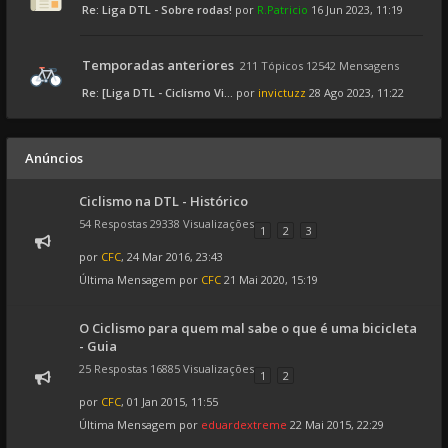
Re: Liga DTL - Sobre rodas!
por
R.Patricio
16 Jun 2023, 11:19
Temporadas anteriores
211 Tópicos 12542 Mensagens
Re: [Liga DTL - Ciclismo Vi...
por
invictuzz
28 Ago 2023, 11:22
Anúncios
Ciclismo na DTL - Histórico
54 Respostas 29338 Visualizações
1
2
3
por
CFC
, 24 Mar 2016, 23:43
Última Mensagem por
CFC
21 Mai 2020, 15:19
O Ciclismo para quem mal sabe o que é uma bicicleta
- Guia
25 Respostas 16885 Visualizações
1
2
por
CFC
, 01 Jan 2015, 11:55
Última Mensagem por
eduardextreme
22 Mai 2015, 22:29