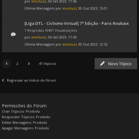
por
invictuzz
, 06 Set 2023, 11:46
Última Mensagem por
invictuzz
30 Out 2023, 15:01
[Liga DTL - Ciclismo Virtual] 7ª Edição - Paris-Roubaix
1 Respostas 10491 Visualizações
por
invictuzz
, 06 Set 2023, 11:45
Última Mensagem por
invictuzz
30 Out 2023, 12:52
Novo Tópico
1
2
41 tópicos
Regressar ao índice do fórum
Permissões do Fórum
Criar Tópicos: Proibido
Responder Tópicos: Proibido
Editar Mensagens: Proibido
Apagar Mensagens: Proibido