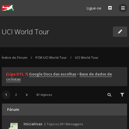
Ligue-se
UCI World Tour
Índice do Fórum
PCM UCI World Tour
UCI World Tour
[Liga DTL 7]
Google Docs das escolhas
•
Base de dados de
ciclistas
1
2
41 tópicos
Fórum
Iniciativas
2 Tópicos 291 Mensagens