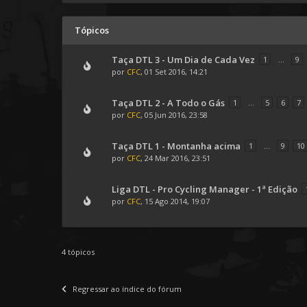
Tópicos
Taça DTL 3 - Um Dia de Cada Vez
1
...
9
por
CFC
, 01 Set 2016, 14:21
Taça DTL 2 - A Todo o Gás
1
...
5
6
7
por
CFC
, 05 Jun 2016, 23:58
Taça DTL 1 - Montanha acima
1
...
9
10
por
CFC
, 24 Mar 2016, 23:51
Liga DTL - Pro Cycling Manager - 1ª Edição
por
CFC
, 15 Ago 2014, 19:07
4 tópicos
Regressar ao índice do fórum