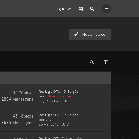
Ligue-se
Novo Tópico
Re: Liga DTL - 2ª Edição
34
Tópicos
por
eduardextreme
2884
Mensagens
22 Jun 2015, 13:58
Re: Liga DTL - 3ª Edição
45
Tópicos
por
CFC
3635
Mensagens
25 Mar 2016, 13:47
Re: Liga DTL/Ciclismo Virtu...