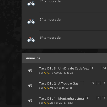
4ª temporada
5ª temporada
6ª temporada
Anúncios
Taça DTL 3 - Um Dia de Cada Vez
1
...
14
por
CFC
, 19 Ago 2016, 19:22
Taça DTL 2 - A Todo o Gás
1
...
3
4
5
por
CFC
, 05 Jun 2016, 23:53
Taça DTL 1 - Montanha acima
1
...
5
6
por
CFC
, 26 Fev 2016, 18:53