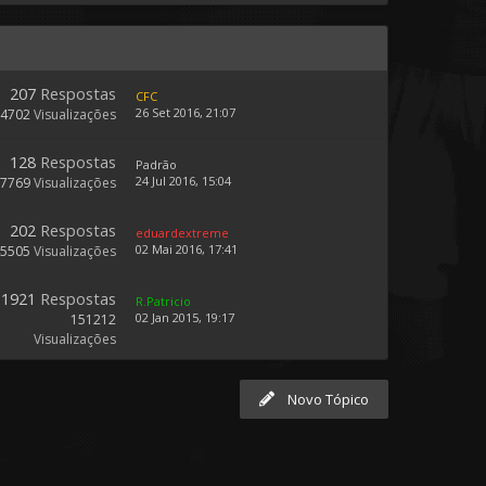
207
Respostas
CFC
26 Set 2016, 21:07
44702
Visualizações
128
Respostas
Padrão
24 Jul 2016, 15:04
37769
Visualizações
202
Respostas
eduardextreme
02 Mai 2016, 17:41
45505
Visualizações
1921
Respostas
R.Patricio
02 Jan 2015, 19:17
151212
Visualizações
Novo Tópico