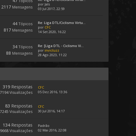
47
Tópicos
por
Jals
2117
Mensagens
03 Jul 2017, 22:59
Re: Liga DTL/Ciclismo Virtu...
44
Tópicos
por
CFC
817
Mensagens
14 Set 2020, 16:22
Re: [Liga DTL - Ciclismo Vi...
34
Tópicos
por
invictuzz
88
Mensagens
28 Ago 2023, 11:22
319
Respostas
CFC
05 Dez 2016, 13:36
57194
Visualizações
83
Respostas
CFC
30 Jul 2016, 14:17
27245
Visualizações
134
Respostas
Padrão
02 Mai 2016, 22:08
39668
Visualizações