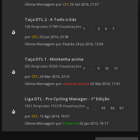
Última Mensagem por
CFC
26 Set 2016, 21:07
Taça DTL 2 - A Todo o Gás
128 Respostas 37789 Visualizações
1
...
5
6
7
por
CFC
, 05 Jun 2016, 23:58
Última Mensagem por
Padrão
24 Jul 2016, 15:04
Taça DTL 1 - Montanha acima
202 Respostas 45520 Visualizações
1
...
9
10
11
por
CFC
, 24 Mar 2016, 23:51
Última Mensagem por
eduardextreme
02 Mai 2016, 17:41
Liga DTL - Pro Cycling Manager - 1ª Edição
1921 Respostas 151278 Visualizações
1
...
95
96
97
por
CFC
, 15 Ago 2014, 19:07
Última Mensagem por
R.Patricio
02 Jan 2015, 19:17