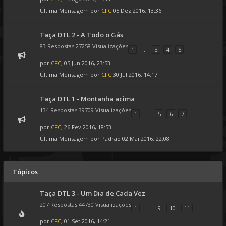
Última Mensagem por
CFC
05 Dez 2016, 13:36
Taça DTL 2 - A Todo o Gás
83 Respostas 27258 Visualizações
1
...
3
4
5
por
CFC
, 05 Jun 2016, 23:53
Última Mensagem por
CFC
30 Jul 2016, 14:17
Taça DTL 1 - Montanha acima
134 Respostas 39709 Visualizações
1
...
5
6
7
por
CFC
, 26 Fev 2016, 18:53
Última Mensagem por
Padrão
02 Mai 2016, 22:08
Tópicos
Taça DTL 3 - Um Dia de Cada Vez
207 Respostas 44730 Visualizações
1
...
9
10
11
por
CFC
, 01 Set 2016, 14:21