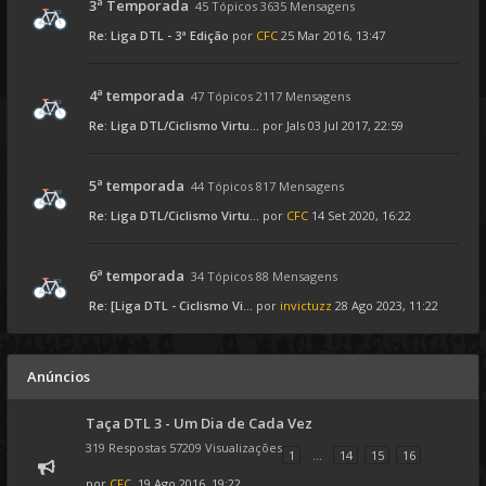
3ª Temporada
45 Tópicos 3635 Mensagens
Re: Liga DTL - 3ª Edição
por
CFC
25 Mar 2016, 13:47
4ª temporada
47 Tópicos 2117 Mensagens
Re: Liga DTL/Ciclismo Virtu...
por
Jals
03 Jul 2017, 22:59
5ª temporada
44 Tópicos 817 Mensagens
Re: Liga DTL/Ciclismo Virtu...
por
CFC
14 Set 2020, 16:22
6ª temporada
34 Tópicos 88 Mensagens
Re: [Liga DTL - Ciclismo Vi...
por
invictuzz
28 Ago 2023, 11:22
Anúncios
Taça DTL 3 - Um Dia de Cada Vez
319 Respostas 57209 Visualizações
1
...
14
15
16
por
CFC
, 19 Ago 2016, 19:22