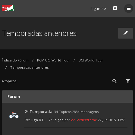
Ligue-se
Temporadas anteriores
Índice do Fórum
PCM UCI World Tour
UCI World Tour
Temporadas anteriores
4 tópicos
Fórum
2ª Temporada
34 Tópicos 2884 Mensagens
Re: Liga DTL - 2ª Edição
por
eduardextreme
22 Jun 2015, 13:58