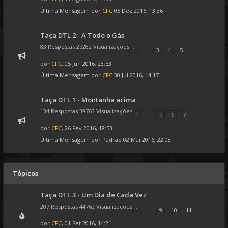
Última Mensagem por
CFC
05 Dez 2016, 13:36
Taça DTL 2 - A Todo o Gás
83 Respostas 27282 Visualizações
1
...
3
4
5
por
CFC
, 05 Jun 2016, 23:53
Última Mensagem por
CFC
30 Jul 2016, 14:17
Taça DTL 1 - Montanha acima
134 Respostas 39763 Visualizações
1
...
5
6
7
por
CFC
, 26 Fev 2016, 18:53
Última Mensagem por
Padrão
02 Mai 2016, 22:08
Tópicos
Taça DTL 3 - Um Dia de Cada Vez
207 Respostas 44762 Visualizações
1
...
9
10
11
por
CFC
, 01 Set 2016, 14:21