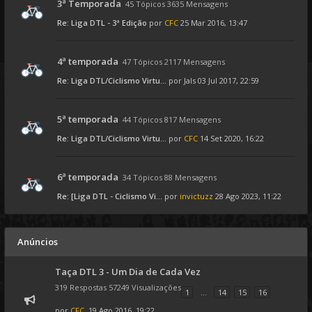
3ª Temporada
45 Tópicos 3635 Mensagens
Re: Liga DTL - 3ª Edição
por
CFC
25 Mar 2016, 13:47
4ª temporada
47 Tópicos 2117 Mensagens
Re: Liga DTL/Ciclismo Virtu...
por
Jals
03 Jul 2017, 22:59
5ª temporada
44 Tópicos 817 Mensagens
Re: Liga DTL/Ciclismo Virtu...
por
CFC
14 Set 2020, 16:22
6ª temporada
34 Tópicos 88 Mensagens
Re: [Liga DTL - Ciclismo Vi...
por
invictuzz
28 Ago 2023, 11:22
Anúncios
Taça DTL 3 - Um Dia de Cada Vez
319 Respostas 57249 Visualizações
1
...
14
15
16
por
CFC
, 19 Ago 2016, 19:22