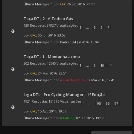
Última Mensagem por
CFC
26 Set 2016, 21:07
Taça DTL 2 - A Todo o Gás
128 Respostas 37827 Visualizações
1
...
5
6
7
por
CFC
, 05 Jun 2016, 23:58
Última Mensagem por
Padrão
24 Jul 2016, 15:04
Taça DTL 1 - Montanha acima
202 Respostas 45545 Visualizações
1
...
9
10
11
por
CFC
, 24 Mar 2016, 23:51
Última Mensagem por
eduardextreme
02 Mai 2016, 17:41
Liga DTL - Pro Cycling Manager - 1ª Edição
1921 Respostas 151395 Visualizações
1
...
95
96
97
por
CFC
, 15 Ago 2014, 19:07
Última Mensagem por
R.Patricio
02 Jan 2015, 19:17