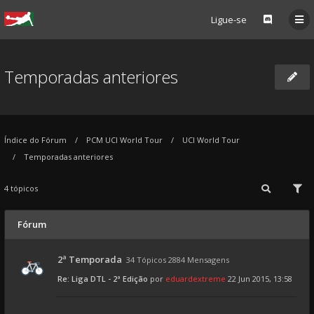
Ligue-se
Temporadas anteriores
Índice do Fórum
PCM UCI World Tour
UCI World Tour
Temporadas anteriores
4 tópicos
Fórum
2ª Temporada
34 Tópicos 2884 Mensagens
Re: Liga DTL - 2ª Edição
por
eduardextreme
22 Jun 2015, 13:58