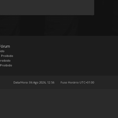
 Fórum
bido
 Proibido
Proibido
Proibido
Data/Hora: 06 Ago 2026, 12:56
Fuso Horário
UTC+01:00