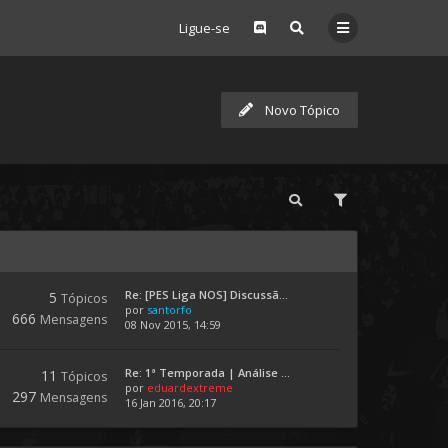
Ligue-se
Novo Tópico
Re: [PES Liga NOS] Discussã...
5
Tópicos
por
santorfo
666
Mensagens
08 Nov 2015, 14:59
Re: 1ª Temporada | Análise ...
11
Tópicos
por
eduardextreme
297
Mensagens
16 Jan 2016, 20:17