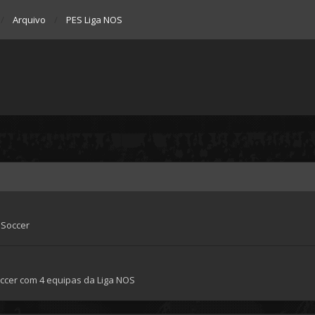
Arquivo
PES Liga NOS
 Soccer
occer com 4 equipas da Liga NOS