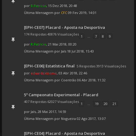
por
R.Patricio
, 15 Dez 2018, 20:48
Última Mensagem por
CFC
09 Fev 2019, 14:01
[EPH-CE07] Placard - Aposta na Desportiva
174 Respostas 40876 Visualizações
1
...
7
8
9
por
R.Patricio
, 21 Mai 2018, 00:20
Última Mensagem por
Jals
18 Jul 2018, 15:43
[EPH-CE06] Estatística final
5 Respostas 3913 Visualizações
por
eduardextreme
, 03 Abr 2018, 22:46
Última Mensagem por
Coentrão
06 Abr 2018, 11:32
5º Campeonato Experimental - Placard
407 Respostas 62027 Visualizações
1
...
19
20
21
por
Jals
, 28 Mai 2017, 14:59
Última Mensagem por
Nogueira
02 Ago 2017, 13:07
[EPH-CE04] Placard - Aposta na Desportiva