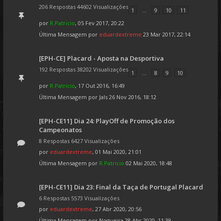
206 Respostas 44602 Visualizações
1
...
9
10
11
por
R.Patricio
, 05 Fev 2017, 20:22
Última Mensagem por
eduardextreme
23 Mar 2017, 22:14
[EPH-CE] Placard - Aposta na Desportiva
192 Respostas 38202 Visualizações
1
...
8
9
10
por
R.Patricio
, 17 Out 2016, 16:49
Última Mensagem por
Jals
26 Nov 2016, 18:12
[EPH-CE11] Dia 24: PlayOff de Promoção dos
Campeonatos
8 Respostas 6427 Visualizações
por
eduardextreme
, 01 Mai 2020, 21:01
Última Mensagem por
R.Patricio
02 Mai 2020, 18:48
[EPH-CE11] Dia 23: Final da Taça de Portugal Placard
6 Respostas 5573 Visualizações
por
eduardextreme
, 27 Abr 2020, 20:56
Última Mensagem por
Nogueira
28 Abr 2020, 11:39