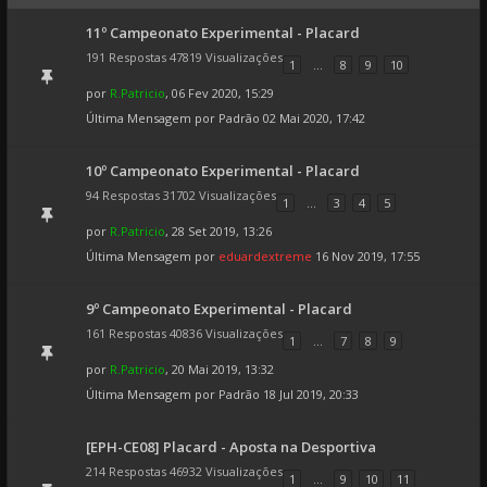
11º Campeonato Experimental - Placard
191 Respostas 47819 Visualizações
1
...
8
9
10
por
R.Patricio
, 06 Fev 2020, 15:29
Última Mensagem por
Padrão
02 Mai 2020, 17:42
10º Campeonato Experimental - Placard
94 Respostas 31702 Visualizações
1
...
3
4
5
por
R.Patricio
, 28 Set 2019, 13:26
Última Mensagem por
eduardextreme
16 Nov 2019, 17:55
9º Campeonato Experimental - Placard
161 Respostas 40836 Visualizações
1
...
7
8
9
por
R.Patricio
, 20 Mai 2019, 13:32
Última Mensagem por
Padrão
18 Jul 2019, 20:33
[EPH-CE08] Placard - Aposta na Desportiva
214 Respostas 46932 Visualizações
1
...
9
10
11