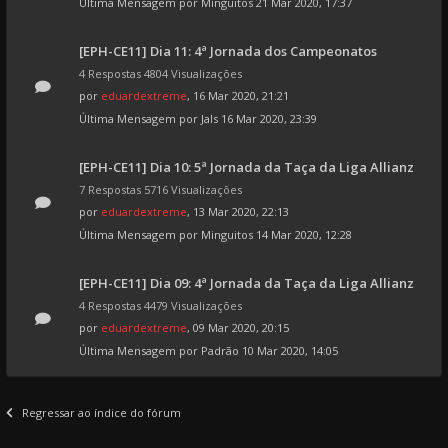
Última Mensagem por
Minguitos
21 Mar 2020, 17:37
[EPH-CE11] Dia 11: 4ª Jornada dos Campeonatos
4 Respostas 4804 Visualizações
por
eduardextreme
, 16 Mar 2020, 21:21
Última Mensagem por
Jals
16 Mar 2020, 23:39
[EPH-CE11] Dia 10: 5ª Jornada da Taça da Liga Allianz
7 Respostas 5716 Visualizações
por
eduardextreme
, 13 Mar 2020, 22:13
Última Mensagem por
Minguitos
14 Mar 2020, 12:28
[EPH-CE11] Dia 09: 4ª Jornada da Taça da Liga Allianz
4 Respostas 4479 Visualizações
por
eduardextreme
, 09 Mar 2020, 20:15
Última Mensagem por
Padrão
10 Mar 2020, 14:05
Regressar ao índice do fórum