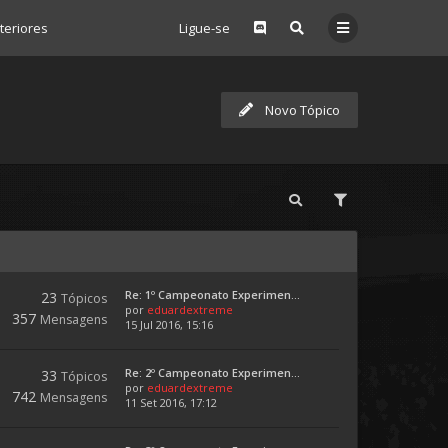
eriores
Ligue-se
Novo Tópico
Re: 1º Campeonato Experimen...
23
Tópicos
por
eduardextreme
357
Mensagens
15 Jul 2016, 15:16
Re: 2º Campeonato Experimen...
33
Tópicos
por
eduardextreme
742
Mensagens
11 Set 2016, 17:12