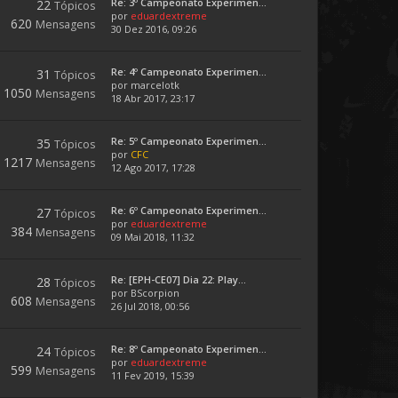
Re: 3º Campeonato Experimen...
22
Tópicos
por
eduardextreme
620
Mensagens
30 Dez 2016, 09:26
Re: 4º Campeonato Experimen...
31
Tópicos
por
marcelotk
1050
Mensagens
18 Abr 2017, 23:17
Re: 5º Campeonato Experimen...
35
Tópicos
por
CFC
1217
Mensagens
12 Ago 2017, 17:28
Re: 6º Campeonato Experimen...
27
Tópicos
por
eduardextreme
384
Mensagens
09 Mai 2018, 11:32
Re: [EPH-CE07] Dia 22: Play...
28
Tópicos
por
BScorpion
608
Mensagens
26 Jul 2018, 00:56
Re: 8º Campeonato Experimen...
24
Tópicos
por
eduardextreme
599
Mensagens
11 Fev 2019, 15:39