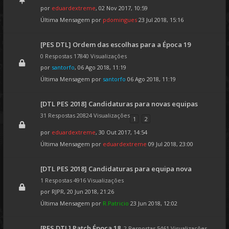
por
eduardextreme
, 02 Nov 2017, 10:59
Última Mensagem por
pdomingues
23 Jul 2018, 15:16
[PES DTL] Ordem das escolhas para a Época 19
0 Respostas 17840 Visualizações
por
santorfo
, 06 Ago 2018, 11:19
Última Mensagem por
santorfo
06 Ago 2018, 11:19
[DTL PES 2018] Candidaturas para novas equipas
31 Respostas 20824 Visualizações
1
2
por
eduardextreme
, 30 Out 2017, 14:54
Última Mensagem por
eduardextreme
09 Jul 2018, 23:00
[DTL PES 2018] Candidaturas para equipa nova
1 Respostas 4916 Visualizações
por
RJPR
, 20 Jun 2018, 21:26
Última Mensagem por
R.Patricio
23 Jun 2018, 12:02
[PES DTL] Patch Época 18
2 Respostas 5461 Visualizações