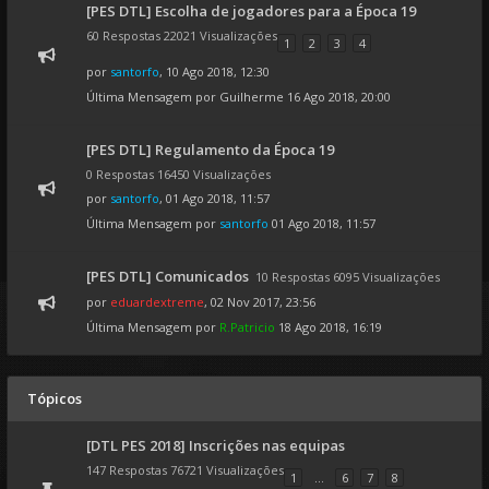
[PES DTL] Escolha de jogadores para a Época 19
60 Respostas 22021 Visualizações
1
2
3
4
por
santorfo
, 10 Ago 2018, 12:30
Última Mensagem por
Guilherme
16 Ago 2018, 20:00
[PES DTL] Regulamento da Época 19
0 Respostas 16450 Visualizações
por
santorfo
, 01 Ago 2018, 11:57
Última Mensagem por
santorfo
01 Ago 2018, 11:57
[PES DTL] Comunicados
10 Respostas 6095 Visualizações
por
eduardextreme
, 02 Nov 2017, 23:56
Última Mensagem por
R.Patricio
18 Ago 2018, 16:19
Tópicos
[DTL PES 2018] Inscrições nas equipas
147 Respostas 76721 Visualizações
1
...
6
7
8