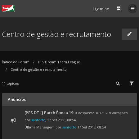
Ligue-se
Centro de gestão e recrutamento
Índice do Fórum
PES Dream Team League
Centro de gestão e recrutamento
11 tópicos
Anúncios
[PES DTL] Patch Época 19
0 Respostas 36373 Visualizações
por
santorfo
, 17 Set 2018, 08:54
Última Mensagem por
santorfo
17 Set 2018, 08:54