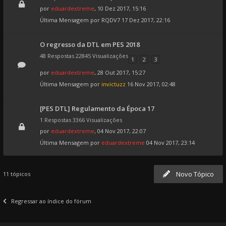
por
eduardextreme
, 10 Dez 2017, 15:16
Última Mensagem por
RQDV7
17 Dez 2017, 22:16
O regresso da DTL em PES 2018
48 Respostas 22845 Visualizações
1
2
3
por
eduardextreme
, 28 Out 2017, 15:27
Última Mensagem por
invictuzz
16 Nov 2017, 02:48
[PES DTL] Regulamento da Época 17
1 Respostas 3366 Visualizações
por
eduardextreme
, 04 Nov 2017, 22:07
Última Mensagem por
eduardextreme
04 Nov 2017, 23:14
Novo Tópico
11 tópicos
Regressar ao índice do fórum