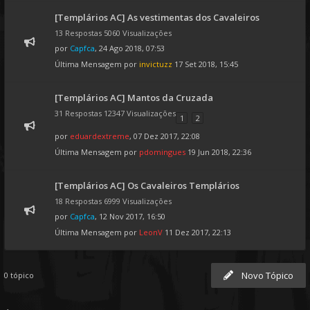
[Templários AC] As vestimentas dos Cavaleiros
13 Respostas 5060 Visualizações
por
Capfca
, 24 Ago 2018, 07:53
Última Mensagem por
invictuzz
17 Set 2018, 15:45
[Templários AC] Mantos da Cruzada
31 Respostas 12347 Visualizações
1
2
por
eduardextreme
, 07 Dez 2017, 22:08
Última Mensagem por
pdomingues
19 Jun 2018, 22:36
[Templários AC] Os Cavaleiros Templários
18 Respostas 6999 Visualizações
por
Capfca
, 12 Nov 2017, 16:50
Última Mensagem por
LeonV
11 Dez 2017, 22:13
Novo Tópico
0 tópico