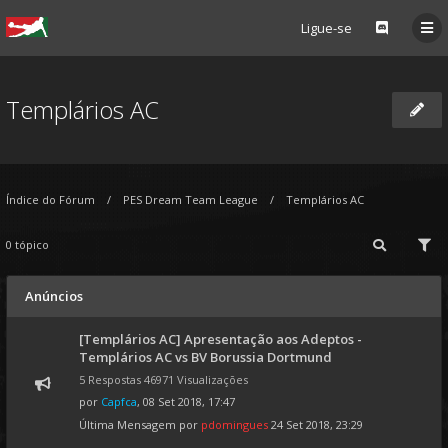
Ligue-se
Templários AC
Índice do Fórum
PES Dream Team League
Templários AC
0 tópico
Anúncios
[Templários AC] Apresentação aos Adeptos -
Templários AC vs BV Borussia Dortmund
5 Respostas 46971 Visualizações
por
Capfca
, 08 Set 2018, 17:47
Última Mensagem por
pdomingues
24 Set 2018, 23:29