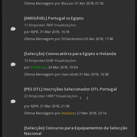
Última Mensagem por
Bluzzer
07 Abr 2018, 01:50
[AMIGÁVEL] Portugal vs Egipto
11 Respostas 7800 Visualizações
por
RJPR
, 31 Mar 2018, 16:18
Última Mensagem por
ElClandestino
03 Abr 2018, 17:48
[Selecção] Convocatória para Egipto e Holanda
13 Respostas 9248 Visualizações
por
R.Patricio
, 26 Mar 2018, 19:04
Última Mensagem por
marcelotk
31 Mar 2018, 16:58
[PES DTL] Inscrições Selecionador DTL Portugal
22 Respostas 14987 Visualizações
1
2
por
RJPR
, 21 Mar 2018, 21:38
Última Mensagem por
invictuzz
27 Mar 2018, 23:16
[Selecção] Concurso para Equipamentos da Selecção
Nacional