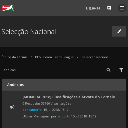
Ligue-se
Selecção Nacional
Índice do Fórum
PES Dream Team League
Selecção Nacional
8 tópicos
Anúncios
[MUNDIAL 2018] Classificações e Árvore do Torneio
0 Respostas 33966 Visualizações
por
santorfo
, 15 Jul 2018, 15:12
Última Mensagem por
santorfo
15 Jul 2018, 15:12