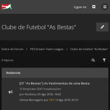
Ligue-se
Clube de Futebol "As Bestas"
Índice do Fórum
PES Dream Team League
Clube de Futebol "As Bestas"
3 tópicos
Anúncios
[CF "As Bestas"] As Vestimentas de uma Besta
12 Respostas 5247 Visualizações
por
Reckless
, 03 Ago 2018, 16:02
Última Mensagem por
CFC
15 Ago 2018, 00:57