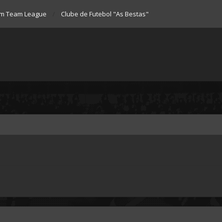
m Team League
Clube de Futebol "As Bestas"
a