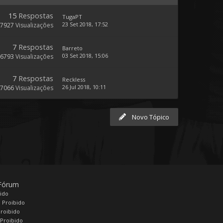
15
Respostas
TugaPT
23 Set 2018, 17:52
57927
Visualizações
7
Respostas
Barreto
03 Set 2018, 15:06
6793
Visualizações
7
Respostas
Reckless
26 Jul 2018, 10:11
7066
Visualizações
Novo Tópico
 Fórum
bido
 Proibido
Proibido
Proibido