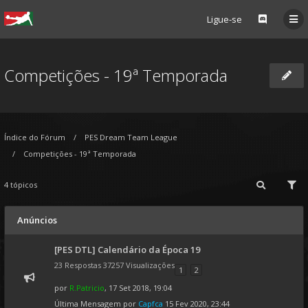
Ligue-se
Competições - 19ª Temporada
Índice do Fórum
PES Dream Team League
Competições - 19ª Temporada
4 tópicos
Anúncios
[PES DTL] Calendário da Época 19
23 Respostas 37257 Visualizações
1
2
por
R.Patricio
, 17 Set 2018, 19:04
Última Mensagem por
Capfca
15 Fev 2020, 23:44