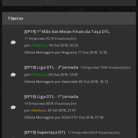
Tópicos
[EP19] 1ª Mão das Meias-Finais da Taça DTL
11 Respostas 9274 Visualizações
por
R.Patricio
, 14 Out 2018, 20:23
Última Mensagem por
Nogueira
17 Out 2018, 12:50
[EP19] Liga DTL - 2ª Jornada
7 Respostas 7346 Visualizações
por
R.Patricio
, 06 Out 2018, 12:00
Última Mensagem por
Kakerlakk
09 Out 2018, 18:13
[EP19] Liga DTL - 1ª Jornada
14 Respostas 8878 Visualizações
por
invictuzz
, 29 Set 2018, 21:01
Última Mensagem por
RQDV7
01 Out 2018, 07:50
[EP19] Supertaça DTL
11 Respostas 8234 Visualizações