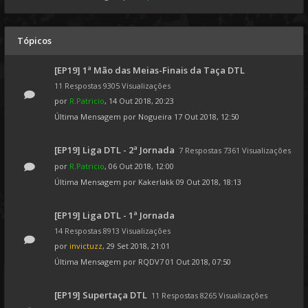
Tópicos
[EP19] 1ª Mão das Meias-Finais da Taça DTL
11 Respostas 9305 Visualizações
por
R.Patricio
, 14 Out 2018, 20:23
Última Mensagem por
Nogueira
17 Out 2018, 12:50
[EP19] Liga DTL - 2ª Jornada
7 Respostas 7361 Visualizações
por
R.Patricio
, 06 Out 2018, 12:00
Última Mensagem por
Kakerlakk
09 Out 2018, 18:13
[EP19] Liga DTL - 1ª Jornada
14 Respostas 8913 Visualizações
por
invictuzz
, 29 Set 2018, 21:01
Última Mensagem por
RQDV7
01 Out 2018, 07:50
[EP19] Supertaça DTL
11 Respostas 8265 Visualizações