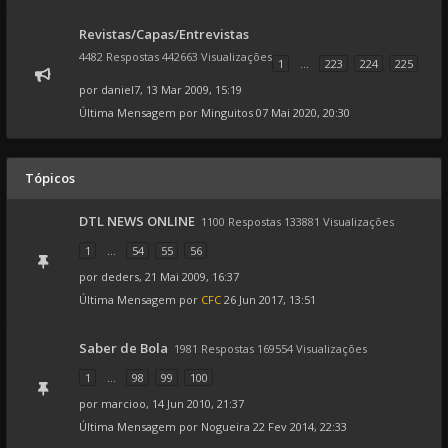
Revistas/Capas/Entrevistas
4482 Respostas 442663 Visualizações
1
...
223
224
225
por
daniel7
, 13 Mar 2009, 15:19
Última Mensagem por
Minguitos
07 Mai 2020, 20:30
Tópicos
DTL NEWS ONLINE
1100 Respostas 133881 Visualizações
1
...
54
55
56
por
deders
, 21 Mai 2009, 16:37
Última Mensagem por
CFC
26 Jun 2017, 13:51
Saber de Bola
1981 Respostas 169554 Visualizações
1
...
98
99
100
por
marcioo
, 14 Jun 2010, 21:37
Última Mensagem por
Nogueira
22 Fev 2014, 22:33