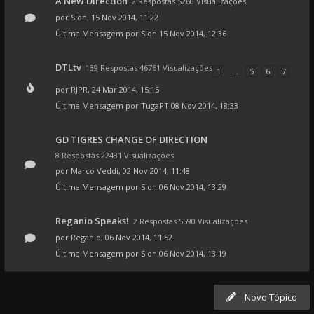
A New Direction
2 Respostas 5260 Visualizações
por
Sion
, 15 Nov 2014, 11:22
Última Mensagem por
Sion
15 Nov 2014, 12:36
DTLtv
139 Respostas 46761 Visualizações
1
...
5
6
7
por
RJPR
, 24 Mar 2014, 15:15
Última Mensagem por
TugaPT
08 Nov 2014, 18:33
GD TIGRES CHANGE OF DIRECTION
8 Respostas 22431 Visualizações
por
Marco Veddi
, 02 Nov 2014, 11:48
Última Mensagem por
Sion
06 Nov 2014, 13:29
Reganio Speaks!
2 Respostas 5590 Visualizações
por
Reganio
, 06 Nov 2014, 11:52
Última Mensagem por
Sion
06 Nov 2014, 13:19
Novo Tópico