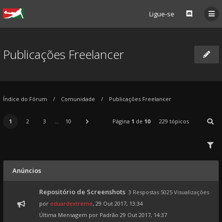
Ligue-se
Publicações Freelancer
Índice do Fórum
Comunidade
Publicações Freelancer
1
2
3
...
10
Página
1
de
10
229 tópicos
Anúncios
Repositório de Screenshots
3 Respostas 5025 Visualizações
por
eduardextreme
, 29 Out 2017, 13:34
Última Mensagem por
Padrão
29 Out 2017, 14:37