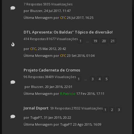
7 Respostas 5935 Visualizações
por
Bluzzer
, 24 Jul 2017, 11:47
Última Mensagem por
CFC
26 Jul 2017, 16:25
DTL Apresenta: Os Baldas" Tópico de diversão!
414 Respostas 81677 Visualizações
1
...
19
20
21
por
CFC
, 25 Mai 2012, 20:42
Última Mensagem por
CFC
23 Set 2016, 01:04
Projeto Caderneta de Cromos
96 Respostas 38409 Visualizações
1
...
3
4
5
por
Bluzzer
, 20 Jan 2016, 22:01
Última Mensagem por
R.Patricio
17 Fev 2016, 17:11
Jornal Dsport
59 Respostas 27032 Visualizações
1
2
3
por
TugaPT
, 31 Jan 2015, 20:22
Última Mensagem por
TugaPT
23 Ago 2015, 16:09