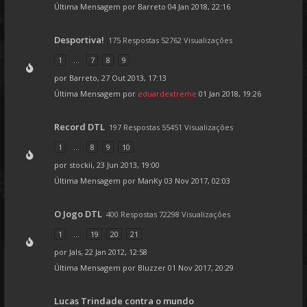
Última Mensagem por
Barreto
04 Jan 2018, 22:16
Desportiva!
175 Respostas 52762 Visualizações
1
...
7
8
9
por
Barreto
, 27 Out 2013, 17:13
Última Mensagem por
eduardextreme
01 Jan 2018, 19:26
Record DTL
197 Respostas 55451 Visualizações
1
...
8
9
10
por
stockii
, 23 Jun 2013, 19:00
Última Mensagem por
ManKy
03 Nov 2017, 02:03
O Jogo DTL
400 Respostas 72298 Visualizações
1
...
19
20
21
por
Jals
, 22 Jan 2012, 12:58
Última Mensagem por
Bluzzer
01 Nov 2017, 20:29
Lucas Trindade contra o mundo