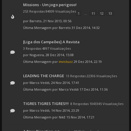
Missions - Um jogo perigoso!
253 Respostas 84009 Visualizações
1
...
11
12
13
por
Barreto
, 21 Nov 2013, 00:56
Última Mensagem por
Barreto
31 Dez 2014, 14:32
[Liga dos Campeões] A Revista
3 Respostas 4897 Visualizações
por
Nogueira
, 28 Dez 2014, 15:08
Última Mensagem por
invictuzz
29 Dez 2014, 22:19
LEADING THE CHARGE
13 Respostas 22306 Visualizações
por
Marco Veddi
, 24 Nov 2014, 17:41
Última Mensagem por
Marco Veddi
17 Dez 2014, 11:36
TIGRES TIGRES TIGRES!!!
8 Respostas 1043345 Visualizações
por
Marco Veddi
, 14 Nov 2014, 23:29
Última Mensagem por
NikE
15 Nov 2014, 17:21