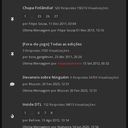
Chupa Finlândia!
520 Respostas 150216 Visualizações
1
...
25
26
27
por
Filipe Sousa
, 11 Dez 2011, 03:04
Última Mensagem por
Filipe Sousa
01 Nov 2013, 15:16
[Fora-de-jogo] Todas as edições
5 Respostas 7530 Visualizações
por
boss_gang4ever
, 23 Abr 2011, 20:26
Última Mensagem por
eduardextreme
13 Set 2012, 00:32
Devaneio sobre Ninguém
0 Respostas 34703 Visualizações
por
Bluzzer
, 20 Fev 2023, 12:51
Última Mensagem por
Bluzzer
20 Fev 2023, 12:51
Inside DTL
152 Respostas 54815 Visualizações
1
...
6
7
8
por
BeFree
, 13 Ago 2012, 13:14
Última Mensagem por
Nogueira
14 Jun 2020, 13:56