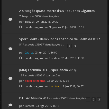
A situação quase-morte d'Os Pequenos Gigantes
7 Respostas 5870 Visualizações
por
Bluzzer
, 09 Jun 2018, 00:30
Última Mensagem por
Nogueira
11 Jun 2018, 15:31
Sport Leaks - Bem Vindos ao tópico de Leaks da DTL!
54 Respostas 33997 Visualizações
1
2
3
por
Capfca
, 03 Jun 2014, 16:00
Última Mensagem por
Reckless
02 Mar 2018, 13:39
[MM] Formula DTL (Experiência 2018)
13 Respostas 8592 Visualizações
por
eduardextreme
, 03 Jan 2018, 12:05
Última Mensagem por
invictuzz
11 Jan 2018, 10:57
DTL Ao Minuto
46 Respostas 25071 Visualizações
1
2
3
por
Barreto
, 03 Ago 2014, 16:15