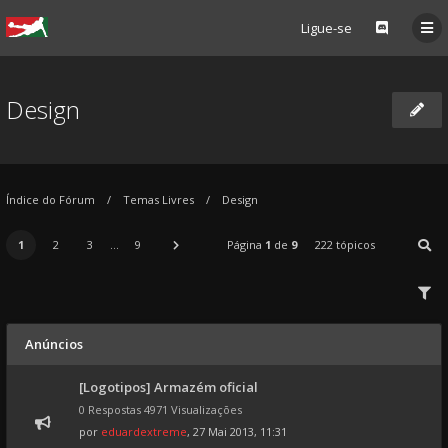
Ligue-se
Design
Índice do Fórum
Temas Livres
Design
1
2
3
...
9
Página
1
de
9
222 tópicos
Anúncios
[Logotipos] Armazém oficial
0 Respostas 4971 Visualizações
por
eduardextreme
, 27 Mai 2013, 11:31