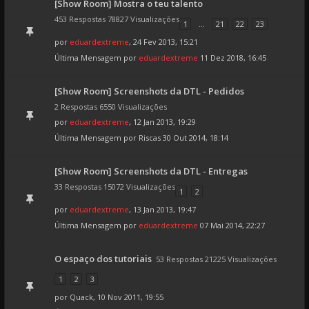
[Show Room] Mostra o teu talento
453 Respostas 78827 Visualizações
1
...
21
22
23
por
eduardextreme
, 24 Fev 2013, 15:21
Última Mensagem por
eduardextreme
11 Dez 2018, 16:45
[Show Room] Screenshots da DTL - Pedidos
2 Respostas 6550 Visualizações
por
eduardextreme
, 12 Jan 2013, 19:29
Última Mensagem por
Riscas
30 Out 2014, 18:14
[Show Room] Screenshots da DTL - Entregas
33 Respostas 15072 Visualizações
1
2
por
eduardextreme
, 13 Jan 2013, 19:47
Última Mensagem por
eduardextreme
07 Mai 2014, 22:27
O espaço dos tutoriais
53 Respostas 21225 Visualizações
1
2
3
por
Quack
, 10 Nov 2011, 19:55