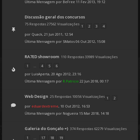
Última Mensagem por
BeFree
11 Fev 2013, 19:12
Discussão geral dos concursos
75 Respostas 27562 Visualizações
1
2
3
4
por
Quack
, 21 Jun 2011, 12:54
Última Mensagem por
SMatos
06 Out 2012, 15:08
RA7ED showroom
110 Respostas 33989 Visualizações
1
...
4
5
6
por
LuisAperta
, 20 Ago 2012, 23:16
Última Mensagem por
R.Patricio
22 Jun 2018, 00:17
Web Design
25 Respostas 10056 Visualizações
1
2
por
eduardextreme
, 10 Out 2012, 16:53
Última Mensagem por
Nogueira
15 Mar 2018, 14:18
Galeria do Gonçalo =)
374 Respostas 62279 Visualizações
1
...
17
18
19