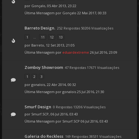
por
Gonçalo
, 05 Abr 2013, 23:22
Última Mensagem por
Gonçalo
22 Mai 2017, 00:33
Barreto Design.
252 Respostas 50206 Visualizações
1
...
11
12
13
por
Barreto
, 12 Set 2013, 21:05
Última Mensagem por
eduardextreme
26 Jul 2016, 23:09
Zomboy Showroom
47 Respostas 17671 Visualizações
1
2
3
por
gonalois
, 22 Abr 2014, 00:32
Última Mensagem por
gonalois
25 Jul 2016, 21:30
Smurf Design
0 Respostas 13206 Visualizações
por
Smurf.SCP
, 06 Jul 2016, 03:43
Última Mensagem por
Smurf.SCP
06 Jul 2016, 03:43
Galeria do Reckless
169 Respostas 38531 Visualizações