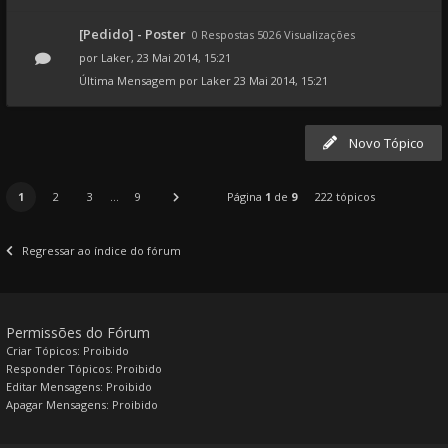
[Pedido] - Poster
0 Respostas 5026 Visualizações
por
Laker
, 23 Mai 2014, 15:21
Última Mensagem por
Laker
23 Mai 2014, 15:21
Novo Tópico
1
2
3
...
9
Página
1
de
9
222 tópicos
Regressar ao índice do fórum
Permissões do Fórum
Criar Tópicos: Proibido
Responder Tópicos: Proibido
Editar Mensagens: Proibido
Apagar Mensagens: Proibido