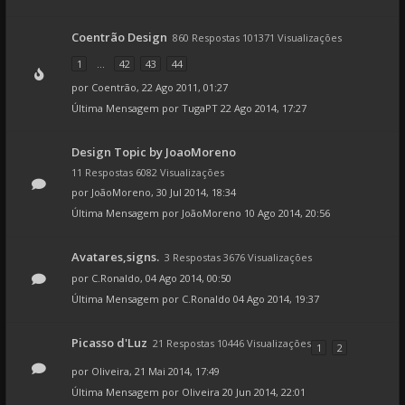
Coentrão Design
860 Respostas 101371 Visualizações
1
...
42
43
44
por
Coentrão
, 22 Ago 2011, 01:27
Última Mensagem por
TugaPT
22 Ago 2014, 17:27
Design Topic by JoaoMoreno
11 Respostas 6082 Visualizações
por
JoãoMoreno
, 30 Jul 2014, 18:34
Última Mensagem por
JoãoMoreno
10 Ago 2014, 20:56
Avatares,signs.
3 Respostas 3676 Visualizações
por
C.Ronaldo
, 04 Ago 2014, 00:50
Última Mensagem por
C.Ronaldo
04 Ago 2014, 19:37
Picasso d'Luz
21 Respostas 10446 Visualizações
1
2
por
Oliveira
, 21 Mai 2014, 17:49
Última Mensagem por
Oliveira
20 Jun 2014, 22:01