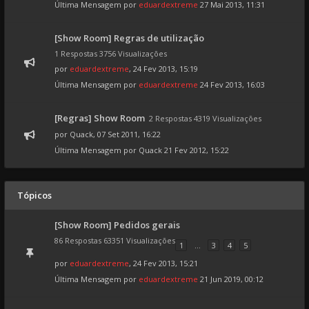
Última Mensagem por
eduardextreme
27 Mai 2013, 11:31
[Show Room] Regras de utilização
1 Respostas 3756 Visualizações
por
eduardextreme
, 24 Fev 2013, 15:19
Última Mensagem por
eduardextreme
24 Fev 2013, 16:03
[Regras] Show Room
2 Respostas 4319 Visualizações
por
Quack
, 07 Set 2011, 16:22
Última Mensagem por
Quack
21 Fev 2012, 15:22
Tópicos
[Show Room] Pedidos gerais
86 Respostas 63351 Visualizações
1
...
3
4
5
por
eduardextreme
, 24 Fev 2013, 15:21
Última Mensagem por
eduardextreme
21 Jun 2019, 00:12