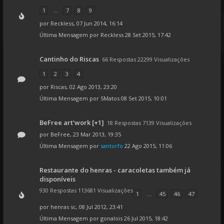
1
...
7
8
9
por
Reckless
, 07 Jun 2014, 16:14
Última Mensagem por
Reckless
28 Set 2015, 17:42
Cantinho do Riscas
66 Respostas 22299 Visualizações
1
2
3
4
por
Riscas
, 02 Ago 2013, 23:20
Última Mensagem por
SMatos
08 Set 2015, 10:01
BeFree art'work [+1]
18 Respostas 7139 Visualizações
por
BeFree
, 23 Mar 2013, 19:35
Última Mensagem por
santorfo
22 Ago 2015, 11:06
Restaurante do henras - caracoletas também já
disponíveis
930 Respostas 113681 Visualizações
1
...
45
46
47
por
henras sc
, 08 Jul 2012, 23:41
Última Mensagem por
gonalois
26 Jul 2015, 18:42