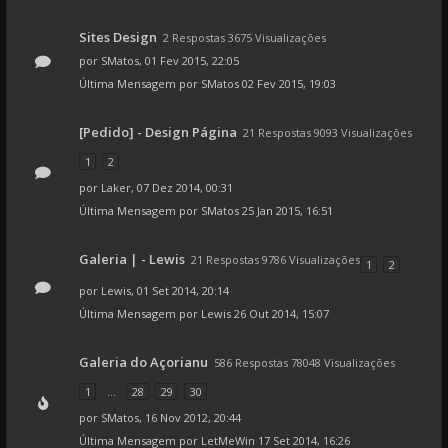
Sites Design
2 Respostas 3675 Visualizações
por
SMatos
, 01 Fev 2015, 22:05
Última Mensagem por
SMatos
02 Fev 2015, 19:03
[Pedido] - Design Página
21 Respostas 9093 Visualizações
1
2
por
Laker
, 07 Dez 2014, 00:31
Última Mensagem por
SMatos
25 Jan 2015, 16:51
Galeria | - Lewis
21 Respostas 9786 Visualizações
1
2
por
Lewis
, 01 Set 2014, 20:14
Última Mensagem por
Lewis
26 Out 2014, 15:07
Galeria do Açorianu
586 Respostas 78048 Visualizações
1
...
28
29
30
por
SMatos
, 16 Nov 2012, 20:44
Última Mensagem por
LetMeWin
17 Set 2014, 16:26