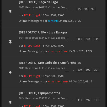
[DESPORTO] Taça da Liga
1930 Respostas 168821 Visualizações
1
...
95
96
97
por
DTLPortugal
, 16 Mar 2009, 15:00
Última Mensagem por
santorfo
24 Jan 2021, 21:20
[DESPORTO] UEFA - Liga Europa
3641 Respostas 332467 Visualizações
1
...
181
182
183
por
DTLPortugal
, 16 Mar 2009, 15:00
Última Mensagem por
eduardextreme
27 Nov 2020, 17:24
[DESPORTO] Mercado de Transferências
6019 Respostas 481950 Visualizações
1
...
299
300
301
por
DTLPortugal
, 16 Mar 2009, 15:00
Última Mensagem por
eduardextreme
07 Out 2020, 09:15
[DESPORTO] Equipamentos
3844 Respostas 338271 Visualizações
1
...
191
192
193
por
DTLPortugal
, 16 Mar 2009, 15:00