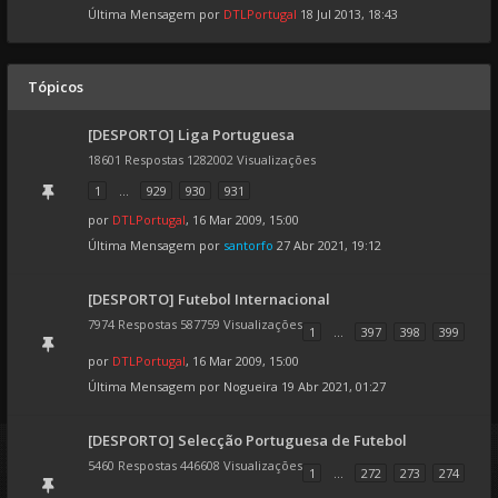
Última Mensagem por
DTLPortugal
18 Jul 2013, 18:43
Tópicos
[DESPORTO] Liga Portuguesa
18601 Respostas 1282002 Visualizações
1
...
929
930
931
por
DTLPortugal
, 16 Mar 2009, 15:00
Última Mensagem por
santorfo
27 Abr 2021, 19:12
[DESPORTO] Futebol Internacional
7974 Respostas 587759 Visualizações
1
...
397
398
399
por
DTLPortugal
, 16 Mar 2009, 15:00
Última Mensagem por
Nogueira
19 Abr 2021, 01:27
[DESPORTO] Selecção Portuguesa de Futebol
5460 Respostas 446608 Visualizações
1
...
272
273
274