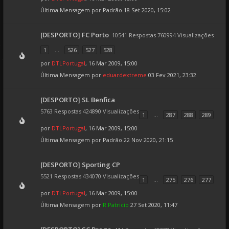
Última Mensagem por
Padrão
18 Set 2020, 15:02
[DESPORTO] FC Porto
10541 Respostas 760994 Visualizações
1
...
526
527
528
por
DTLPortugal
, 16 Mar 2009, 15:00
Última Mensagem por
eduardextreme
03 Fev 2021, 23:32
[DESPORTO] SL Benfica
5763 Respostas 424890 Visualizações
1
...
287
288
289
por
DTLPortugal
, 16 Mar 2009, 15:00
Última Mensagem por
Padrão
22 Nov 2020, 21:15
[DESPORTO] Sporting CP
5521 Respostas 434070 Visualizações
1
...
275
276
277
por
DTLPortugal
, 16 Mar 2009, 15:00
Última Mensagem por
R.Patricio
27 Set 2020, 11:47