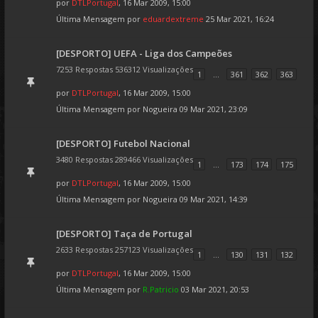
por
DTLPortugal
, 16 Mar 2009, 15:00
Última Mensagem por
eduardextreme
25 Mar 2021, 16:24
[DESPORTO] UEFA - Liga dos Campeões
7253 Respostas 536312 Visualizações
1
...
361
362
363
por
DTLPortugal
, 16 Mar 2009, 15:00
Última Mensagem por
Nogueira
09 Mar 2021, 23:09
[DESPORTO] Futebol Nacional
3480 Respostas 289466 Visualizações
1
...
173
174
175
por
DTLPortugal
, 16 Mar 2009, 15:00
Última Mensagem por
Nogueira
09 Mar 2021, 14:39
[DESPORTO] Taça de Portugal
2633 Respostas 257123 Visualizações
1
...
130
131
132
por
DTLPortugal
, 16 Mar 2009, 15:00
Última Mensagem por
R.Patricio
03 Mar 2021, 20:53