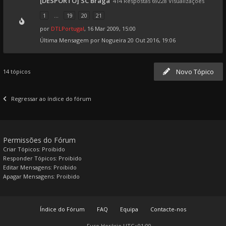
[DESPORTO] SC Braga
414 Respostas 69228 Visualizações
1
...
19
20
21
por
DTLPortugal
, 16 Mar 2009, 15:00
Última Mensagem por
Nogueira
20 Out 2016, 19:06
Novo Tópico
14 tópicos
Regressar ao índice do fórum
Permissões do Fórum
Criar Tópicos: Proibido
Responder Tópicos: Proibido
Editar Mensagens: Proibido
Apagar Mensagens: Proibido
Índice do Fórum
FAQ
Equipa
Contacte-nos
Fuso Horário
UTC+01:00