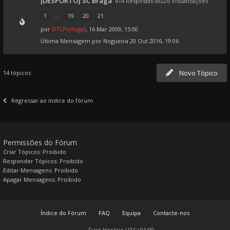
[DESPORTO] SC Braga
414 Respostas 69226 Visualizações
1
...
19
20
21
por
DTLPortugal
, 16 Mar 2009, 15:00
Última Mensagem por
Nogueira
20 Out 2016, 19:06
Novo Tópico
14 tópicos
Regressar ao índice do fórum
Permissões do Fórum
Criar Tópicos: Proibido
Responder Tópicos: Proibido
Editar Mensagens: Proibido
Apagar Mensagens: Proibido
Índice do Fórum
FAQ
Equipa
Contacte-nos
Fuso Horário
UTC+01:00