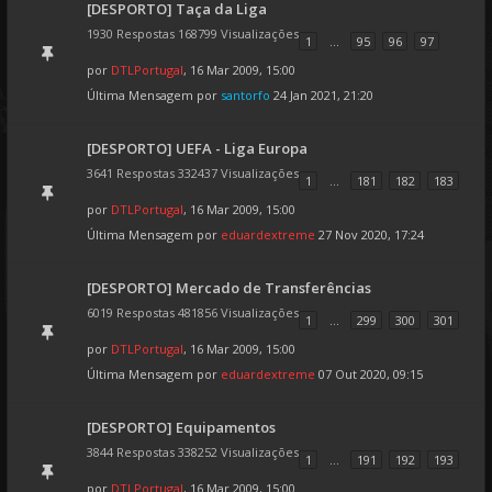
[DESPORTO] Taça da Liga
1930 Respostas 168799 Visualizações
1
...
95
96
97
por
DTLPortugal
, 16 Mar 2009, 15:00
Última Mensagem por
santorfo
24 Jan 2021, 21:20
[DESPORTO] UEFA - Liga Europa
3641 Respostas 332437 Visualizações
1
...
181
182
183
por
DTLPortugal
, 16 Mar 2009, 15:00
Última Mensagem por
eduardextreme
27 Nov 2020, 17:24
[DESPORTO] Mercado de Transferências
6019 Respostas 481856 Visualizações
1
...
299
300
301
por
DTLPortugal
, 16 Mar 2009, 15:00
Última Mensagem por
eduardextreme
07 Out 2020, 09:15
[DESPORTO] Equipamentos
3844 Respostas 338252 Visualizações
1
...
191
192
193
por
DTLPortugal
, 16 Mar 2009, 15:00