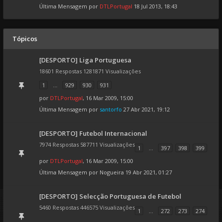
Última Mensagem por
DTLPortugal
18 Jul 2013, 18:43
Tópicos
[DESPORTO] Liga Portuguesa
18601 Respostas 1281871 Visualizações
1
...
929
930
931
por
DTLPortugal
, 16 Mar 2009, 15:00
Última Mensagem por
santorfo
27 Abr 2021, 19:12
[DESPORTO] Futebol Internacional
7974 Respostas 587711 Visualizações
1
...
397
398
399
por
DTLPortugal
, 16 Mar 2009, 15:00
Última Mensagem por
Nogueira
19 Abr 2021, 01:27
[DESPORTO] Selecção Portuguesa de Futebol
5460 Respostas 446575 Visualizações
1
...
272
273
274