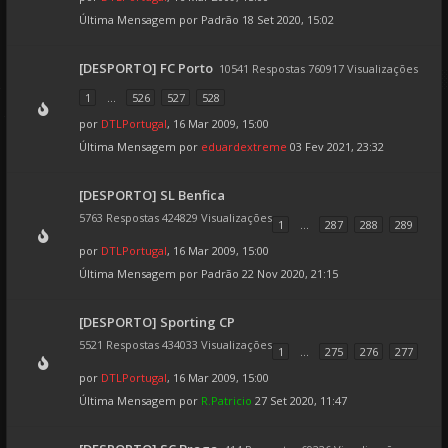
Última Mensagem por
Padrão
18 Set 2020, 15:02
[DESPORTO] FC Porto
10541 Respostas 760917 Visualizações
1
...
526
527
528
por
DTLPortugal
, 16 Mar 2009, 15:00
Última Mensagem por
eduardextreme
03 Fev 2021, 23:32
[DESPORTO] SL Benfica
5763 Respostas 424829 Visualizações
1
...
287
288
289
por
DTLPortugal
, 16 Mar 2009, 15:00
Última Mensagem por
Padrão
22 Nov 2020, 21:15
[DESPORTO] Sporting CP
5521 Respostas 434033 Visualizações
1
...
275
276
277
por
DTLPortugal
, 16 Mar 2009, 15:00
Última Mensagem por
R.Patricio
27 Set 2020, 11:47