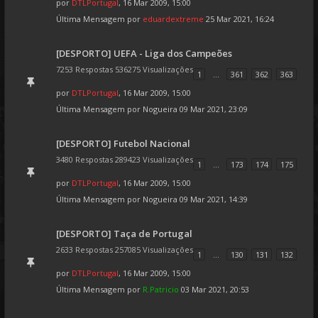
por
DTLPortugal
, 16 Mar 2009, 15:00
Última Mensagem por
eduardextreme
25 Mar 2021, 16:24
[DESPORTO] UEFA - Liga dos Campeões
7253 Respostas 536275 Visualizações
1
...
361
362
363
por
DTLPortugal
, 16 Mar 2009, 15:00
Última Mensagem por
Nogueira
09 Mar 2021, 23:09
[DESPORTO] Futebol Nacional
3480 Respostas 289423 Visualizações
1
...
173
174
175
por
DTLPortugal
, 16 Mar 2009, 15:00
Última Mensagem por
Nogueira
09 Mar 2021, 14:39
[DESPORTO] Taça de Portugal
2633 Respostas 257085 Visualizações
1
...
130
131
132
por
DTLPortugal
, 16 Mar 2009, 15:00
Última Mensagem por
R.Patricio
03 Mar 2021, 20:53